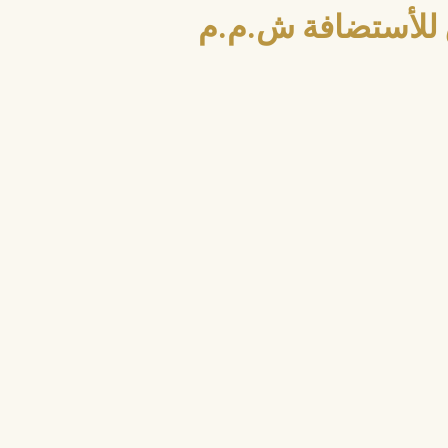
للأستضافة ش.م.م