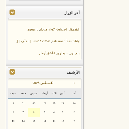
آخر الزوار
,
egessia
,
doaa nile7
,
dehaa4
,
ali.saidi
estssmar feasibility
,
mn1121990
,
|| كآف ||
,
بدر نور
,
سبعاوي
,
عاشق أيمار
الأرشيف
<
أغسطس 2026
أحد
أثنين
ثلاثاء
أربعاء
خميس
جمعة
سبت
1
31
30
29
28
27
26
8
7
6
5
4
3
2
15
14
13
12
11
10
9