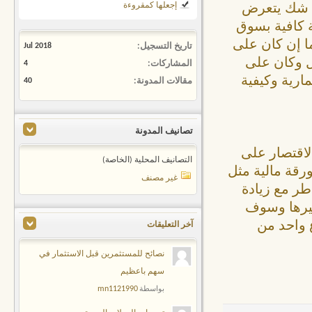
إجعلها كمقروءة
لا شك يتعرض
 كافية بسوق
ا إن كان على
تاريخ التسجيل
Jul 2018
ل وكان على
المشاركات
4
ارية وكيفية
مقالات المدونة
40
تصانيف المدونة
لاقتصار على
التصانيف المحلية (الخاصة)
رقة مالية مثل
غير مصنف
طر مع زيادة
غيرها وسوف
 واحد من
آخر التعليقات
نصائح للمستثمرين قبل الاستثمار في
سهم باعظيم
mn1121990
بواسطة