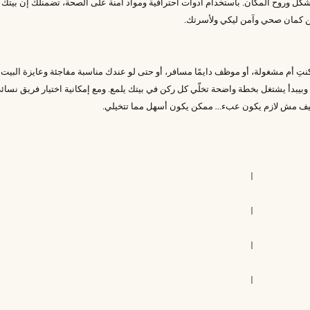
 شكل وروح المكان. باستخدام أدوات احترافية ومواد آمنة على الصحة، تضمنلك إن ب
 كمان صحي وآمن ليكي ولأسرتك.
 كنتِ أم مشغولة، أو موظف دايمًا مسافر، أو حتى لو عندك مناسبة مفاجئة وعايزة البي
بدأ يشتغل بخطة واضحة تخلّي كل ركن في بيتك يلمع. ومع إمكانية اختيار فريق نسا
يف مش لازم يكون عبء… ممكن يكون أسهل مما تتخيلي.
|
|
|
|