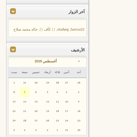
آخر الزوار
hamza22
,
studyeg
,
|| كآف ||
,
خالد محمد صلاح
الأرشيف
<
أغسطس 2026
أحد
أثنين
ثلاثاء
أربعاء
خميس
جمعة
سبت
1
31
30
29
28
27
26
8
7
6
5
4
3
2
15
14
13
12
11
10
9
22
21
20
19
18
17
16
29
28
27
26
25
24
23
5
4
3
2
1
31
30