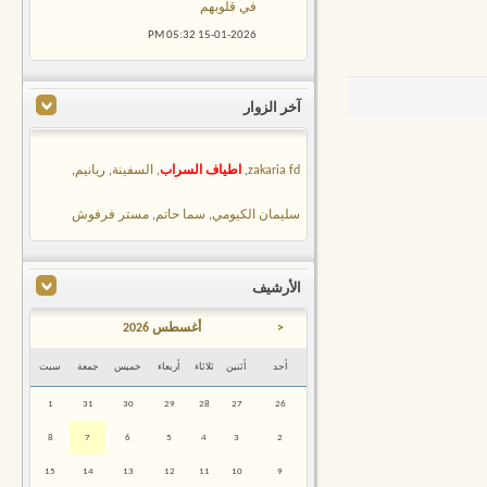
في قلوبهم
05:32 PM
15-01-2026
آخر الزوار
zakaria fd
,
اطياف السراب
,
السفينة
,
ريانيم
,
سليمان الكيومي
,
سما حاتم
,
مستر فرفوش
الأرشيف
<
أغسطس 2026
أحد
أثنين
ثلاثاء
أربعاء
خميس
جمعة
سبت
1
31
30
29
28
27
26
8
7
6
5
4
3
2
15
14
13
12
11
10
9