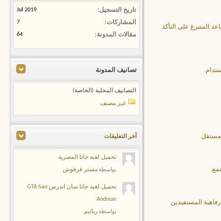
تاريخ التسجيل
Jul 2019
المشاركات
7
د المتبرع على التأكد
مقالات المدونة
64
ستدام.
تصانيف المدونة
التصانيف المحلية (الخاصة)
غير مصنف
ومستقل.
آخر التعليقات
تحميل لعبة جاتا المصرية
مع.
مستر فرفوش
بواسطة
تحميل لعبة جاتا سان اندرس GTA San
Andreas
رفاهية المستفيدين
ريانيم
بواسطة