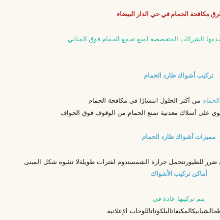
ق مكافحة الحمام في حي الدار البيضاء
دمها الشركات المتخصصة لمنع تجمع الحمام فوق المباني
تركيب أشواك طارد الحمام
لحمام
من أكثر الحلول انتشارًا في مكافحة الحمام
وي على أسلاك معدنية تمنع الحمام من الوقوف فوق الحواف
مميزات أشواك طارد الحمام
 ضرر للطيور
تتحمل حرارة الشمس
تدوم لفترات طويلة
لا تشوه شكل المبنى
أماكن تركيب الأشواك
يتم تركيبها عادة في
طح
الشبابيك
المكيفات
البلكونات
اللوحات الإعلانية