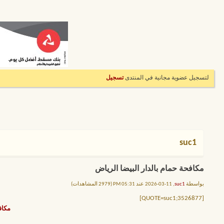
لتسجيل عضوية مجانية في المنتدى
تسجيل
suc1
مكافحة حمام بالدار البيضا الرياض
بواسطة
suc1
, 11-03-2026 عند 05:31 PM (2979 المشاهدات)
[QUOTE=suc1;3526877]
مكاف