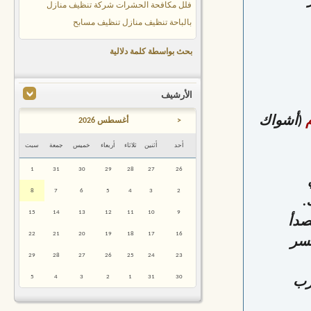
فلل
مكافحة الحشرات
شركة تنظيف منازل
بالباحة
تنظيف منازل
تنظيف مسابح
بحث بواسطة كلمة دلالية
الأرشيف
(أشواك
<
أغسطس 2026
أحد
أثنين
ثلاثاء
أربعاء
خميس
جمعة
سبت
1
31
30
29
28
27
26
8
7
6
5
4
3
2
.
15
14
13
12
11
10
9
صدأ
22
21
20
19
18
17
16
كسر
29
28
27
26
25
24
23
5
4
3
2
1
31
30
خرب