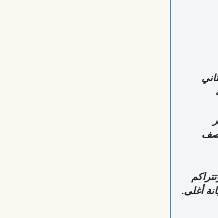
اني
ر
اصف
تتراكم
نة أغلى.