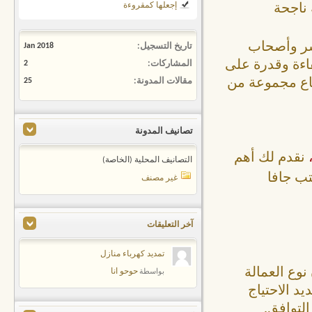
إجعلها كمقروءة
 ناجحة
لأسر وأصحاب
تاريخ التسجيل
Jan 2018
فاءة وقدرة على
المشاركات
2
باع مجموعة من
مقالات المدونة
25
تصانيف المدونة
نقدم لك أهم
التصانيف المحلية (الخاصة)
تب جافا
غير مصنف
آخر التعليقات
تمديد كهرباء منازل
نوع العمالة
حوحو انا
بواسطة
د الاحتياج
لتوافق.