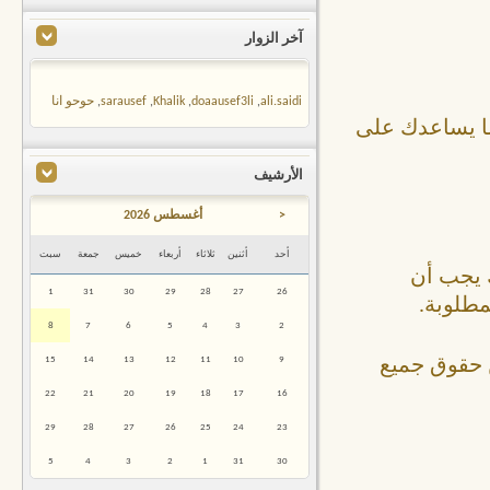
آخر الزوار
ali.saidi
,
doaausef3li
,
Khalik
,
sarausef
,
حوحو انا
ما يساعدك على
الأرشيف
<
أغسطس 2026
أحد
أثنين
ثلاثاء
أربعاء
خميس
جمعة
سبت
ك يجب أن
1
31
30
29
28
27
26
مطلوبة.
8
7
6
5
4
3
2
15
14
13
12
11
10
9
 حقوق جميع
22
21
20
19
18
17
16
29
28
27
26
25
24
23
5
4
3
2
1
31
30