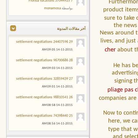
7 Florida vacations 37044925
Furthermore
monamosa
product items
بواسطة
sure to take
the news 
آخر مقالات المدونة
News around th
lives, and jus
29 settlement negotiations 24407596
cher
about th
09:05 AM
14-11-2015
28 settlement negotiations 96700686
He has be
09:03 AM
14-11-2015
advertisin
27 settlement negotiations 32859439
signing t
09:01 AM
14-11-2015
pliage pas 
companies are f
26 settlement negotiations 98810541
08:58 AM
14-11-2015
Now to contin
25 settlement negotiations 74398440
here, we ca
08:56 AM
14-11-2015
type that w
and selec