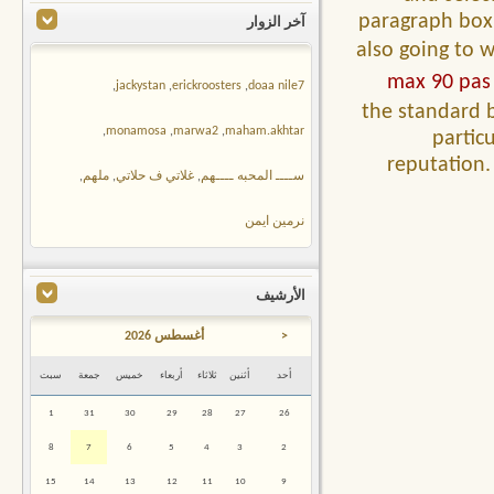
paragraph box 
آخر الزوار
also going to 
max 90 pas
,
jackystan
,
erickroosters
,
doaa nile7
the standard b
,
monamosa
,
marwa2
,
maham.akhtar
partic
reputation. 
ســــ المحبه ــــهم
,
غلاتي ف حلاتي
,
ملهم
,
نرمين ايمن
الأرشيف
<
أغسطس 2026
أحد
أثنين
ثلاثاء
أربعاء
خميس
جمعة
سبت
1
31
30
29
28
27
26
8
7
6
5
4
3
2
15
14
13
12
11
10
9