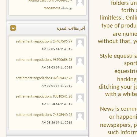
7 Florida vacations 37044925
folders u
monamosa
بواسطة
forth 
limitless.. On
type of produ
آخر مقالات المدونة
are numer
without that, y
29 settlement negotiations 24407596
09:05 AM
14-11-2015
Style equestria
28 settlement negotiations 96700686
sport
09:03 AM
14-11-2015
equestri
27 settlement negotiations 32859439
hacking 
ditching your 
09:01 AM
14-11-2015
with a white
26 settlement negotiations 98810541
08:58 AM
14-11-2015
News is commo
25 settlement negotiations 74398440
or happeni
08:56 AM
14-11-2015
newspapers, per
such inform