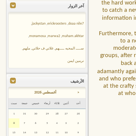
the hard work
آخر الزوار
to catch a ne
information i
,
jackystan
,
erickroosters
,
doaa nile7
Furthermore, t
,
monamosa
,
marwa2
,
maham.akhtar
to a n
moderato
ســــ المحبه ــــهم
,
غلاتي ف حلاتي
,
ملهم
,
groups, after
نرمين ايمن
back 
adamantly again
and who prefer
الأرشيف
at the crafty
at who 
<
أغسطس 2026
أحد
أثنين
ثلاثاء
أربعاء
خميس
جمعة
سبت
1
31
30
29
28
27
26
8
7
6
5
4
3
2
15
14
13
12
11
10
9