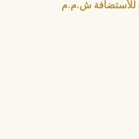
للأستضافة ش.م.م