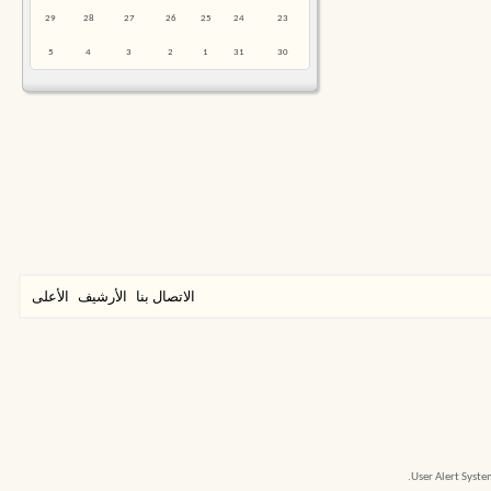
29
28
27
26
25
24
23
5
4
3
2
1
31
30
الاتصال بنا
الأرشيف
الأعلى
User Alert Syst