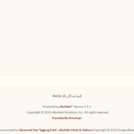
الساعة الآن
05:10 PM
Powered by
vBulletin®
Version 4.2.5
Copyright © 2026 vBulletin Solutions, Inc. All rights reserved.
Translate By Almuhajir
em provided by
Advanced User Tagging (Lite)
-
vBulletin Mods & Addons
Copyright © 2026 DragonByte T