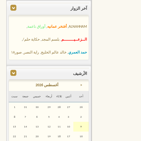
آخر الزوار
ALNAHHAM
,
أفتخر عمانيه
,
أوراق ناعمة
,
الــزعــيــــــــم
,
بلسم المجد
,
حكاية حلم/
,
حمد العمري
,
خالد عالم الخليج
,
راية النصر
,
صور١٨
الأرشيف
<
أغسطس 2026
أحد
أثنين
ثلاثاء
أربعاء
خميس
جمعة
سبت
1
31
30
29
28
27
26
8
7
6
5
4
3
2
15
14
13
12
11
10
9
22
21
20
19
18
17
16