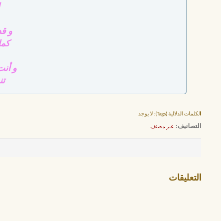
و قد
كما
و أن
تن
الكلمات الدلالية (Tags):
لا يوجد
التصانيف
‏
غير مصنف
التعليقات