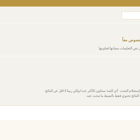
لنصوص معاً
 نص التعليمات مشابها لعناوينها
إستعلام البحث. 'أي كلمة' ستكون للأكثر عددا ولكن ربما لا اقل عن النتائج
النتائج تحتوي فقط بالضبط ما تبحث عنه.