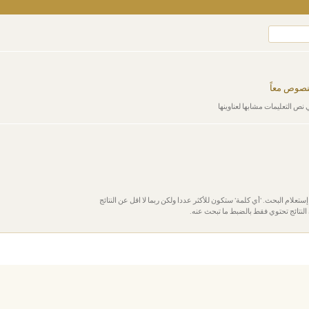
لنصوص معاً
 نص التعليمات مشابها لعناوينها
إستعلام البحث. 'أي كلمة' ستكون للأكثر عددا ولكن ربما لا اقل عن النتائج
النتائج تحتوي فقط بالضبط ما تبحث عنه.