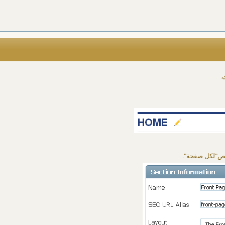
.
نص"لكل صفحة".