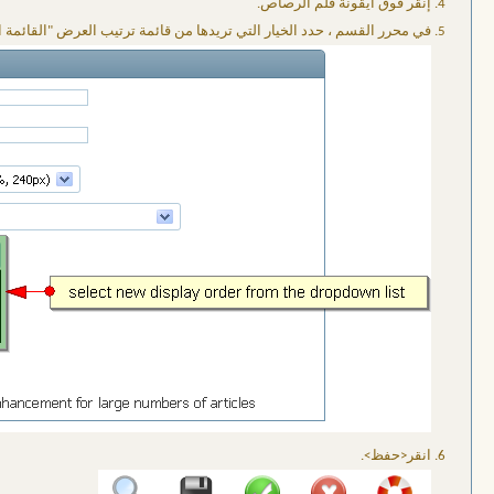
إنقر فوق أيقونة قلم الرصاص.
في محرر القسم ، حدد الخيار التي تريدها من قائمة ترتيب العرض "القائمة
انقر<حفظ>.