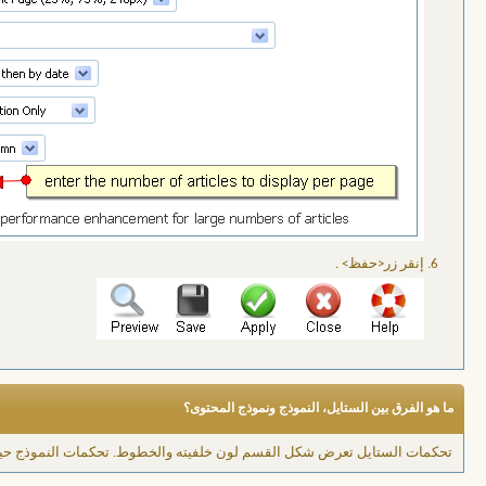
إنقر زر<حفظ> .
ما هو الفرق بين الستايل، النموذج ونموذج المحتوى؟
تحكمات الستايل تعرض شكل القسم لون خلفيته والخطوط. تحكمات النموذج حيث كل 