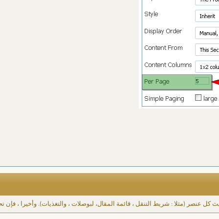
عنصر (مثلا : شريط التنقل ، قائمة المقال، لبوصلات ، والتغذيات). وأخيرا ، فإن 