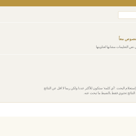
لنصوص معاً
 نص التعليمات مشابها لعناوينها
إستعلام البحث. 'أي كلمة' ستكون للأكثر عددا ولكن ربما لا اقل عن النتائج
النتائج تحتوي فقط بالضبط ما تبحث عنه.