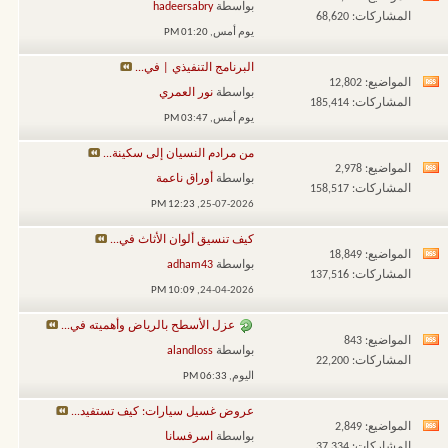
مشاهدة
بواسطة
hadeersabry
المشاركات: 68,620
تغذيات
يوم أمس,
01:20 PM
هذا
البرنامج التنفيذي | في...
المنتدى
المواضيع: 12,802
مشاهدة
بواسطة
نور العمري
المشاركات: 185,414
تغذيات
يوم أمس,
03:47 PM
هذا
من مرادم النسيان إلى سكينة...
المنتدى
المواضيع: 2,978
مشاهدة
بواسطة
أوراق ناعمة
المشاركات: 158,517
تغذيات
12:23 PM
25-07-2026,
هذا
كيف تنسيق ألوان الأثاث في...
المنتدى
المواضيع: 18,849
مشاهدة
بواسطة
adham43
المشاركات: 137,516
تغذيات
10:09 PM
24-04-2026,
هذا
عزل الأسطح بالرياض وأهميته في...
المنتدى
المواضيع: 843
مشاهدة
بواسطة
alandloss
المشاركات: 22,200
تغذيات
اليوم,
06:33 PM
هذا
عروض غسيل سيارات: كيف تستفيد...
المنتدى
المواضيع: 2,849
مشاهدة
بواسطة
اسرفسانا
المشاركات: 37,334