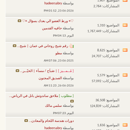
المواضيع: 1,607
مشاهدة
بواسطة
hadeersabry
المشاركات: 2,764
تغذيات
01:52 PM
23-06-2026,
هذا
♡¤ ورط العضو الي بعدك بسؤال ¤♡
المنتدى
المواضيع: 1,310
مشاهدة
بواسطة
حافيه القدمين
المشاركات: 1,767,449
تغذيات
اليوم,
04:13 PM
هذا
رقم شيخ روحاني في عمان | شيخ...
المنتدى
المواضيع: 8,625
مشاهدة
بواسطة
مطو
المشاركات: 24,707
تغذيات
07:06 AM
23-06-2025,
هذا
[ مُــمــيز ]
| صَباَح / مساَء | الخيّــر...
المنتدى
المواضيع: 5,579
مشاهدة
بواسطة
الصديق المجنون
المشاركات: 57,092
تغذيات
11:23 AM
26-06-2026,
هذا
[ مطلوب ]
ملاحق ساندوتش بانل في الرياض...
المنتدى
المواضيع: 36,508
بواسطة
سلمي مالك
المشاركات: 124,839
اليوم,
07:23 PM
دورات هندسة اللحام والمعادن...
المواضيع: 1,656
مشاهدة
بواسطة
hadeersabry