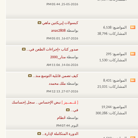
تغذيات
05:44 PM
25-05-2026,
هذا
المنتدى
كبسولات إيريكتين ماهي
المواضيع: 6,538
مشاهدة
بواسطة
anas2808
المشاركات: 38,796
تغذيات
05:01 PM
16-07-2026,
هذا
صدور كتاب «إجراءات الطعن في...
المنتدى
المواضيع: 295
مشاهدة
بواسطة
منار_2000
المشاركات: 1,530
تغذيات
11:06 AM
14-06-2026,
هذا
كيف تضمن قابلية التوسع منذ...
المنتدى
المواضيع: 8,431
مشاهدة
بواسطة
ملك محمدد
المشاركات: 21,031
تغذيات
12:13 PM
27-07-2026,
هذا
[ مُــمــيز ]
نبض الإحساس .. سجل إحساسك
المنتدى
المواضيع: 19,244
في...
المشاركات: 300,286
بواسطة
حُطام
اليوم,
07:44 PM
الدورة المتكاملة لإدارة...