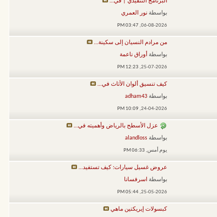
البرنامج التنفيذي | في...
بواسطة
نور العمري
03:47 PM
06-08-2026,
من مرادم النسيان إلى سكينة...
بواسطة
أوراق ناعمة
12:23 PM
25-07-2026,
كيف تنسيق ألوان الأثاث في...
بواسطة
adham43
10:09 PM
24-04-2026,
عزل الأسطح بالرياض وأهميته في...
بواسطة
alandloss
يوم أمس,
06:33 PM
عروض غسيل سيارات: كيف تستفيد...
بواسطة
اسرفسانا
05:44 PM
25-05-2026,
كبسولات إيريكتين ماهي