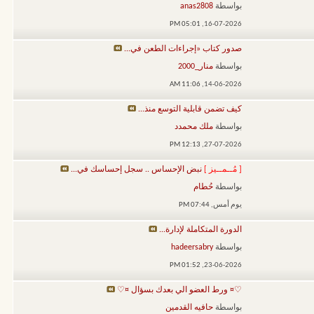
بواسطة
anas2808
05:01 PM
16-07-2026,
صدور كتاب «إجراءات الطعن في...
بواسطة
منار_2000
11:06 AM
14-06-2026,
كيف تضمن قابلية التوسع منذ...
بواسطة
ملك محمدد
12:13 PM
27-07-2026,
[ مُــمــيز ]
نبض الإحساس .. سجل إحساسك في...
بواسطة
حُطام
يوم أمس,
07:44 PM
الدورة المتكاملة لإدارة...
بواسطة
hadeersabry
01:52 PM
23-06-2026,
♡¤ ورط العضو الي بعدك بسؤال ¤♡
بواسطة
حافيه القدمين