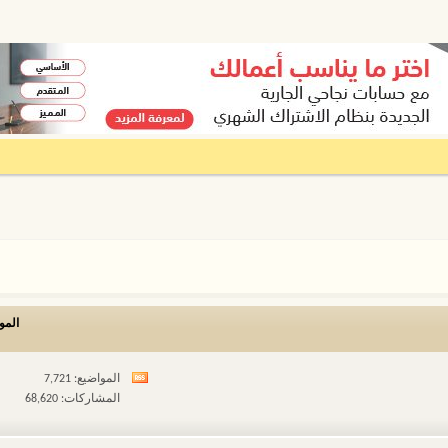
المو
المواضيع: 7,721
مشاهدة
المشاركات: 68,620
تغذيات
هذا