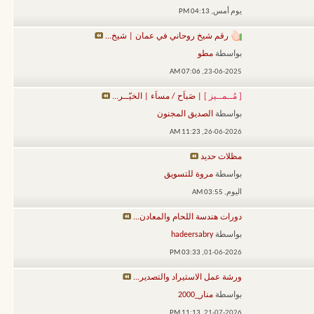
يوم أمس,
04:13 PM
رقم شيخ روحاني في عمان | شيخ...
بواسطة
مطو
07:06 AM
23-06-2025,
[ مُــمــيز ]
| صَباَح / مساَء | الخيّــر...
بواسطة
الصديق المجنون
11:23 AM
26-06-2026,
مظلات حديد
بواسطة
مروة للتسويق
اليوم,
03:55 AM
دورات هندسة اللحام والمعادن...
بواسطة
hadeersabry
03:33 PM
01-06-2026,
ورشة عمل الاستيراد والتصدير...
بواسطة
منار_2000
11:13 PM
21-07-2026,