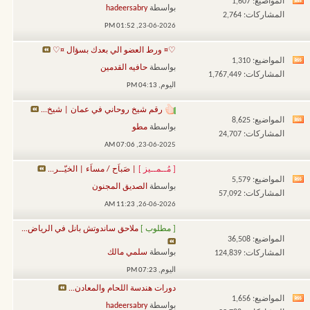
المواضيع: 1,607
مشاهدة
بواسطة
hadeersabry
المشاركات: 2,764
تغذيات
01:52 PM
23-06-2026,
هذا
♡¤ ورط العضو الي بعدك بسؤال ¤♡
المنتدى
المواضيع: 1,310
مشاهدة
بواسطة
حافيه القدمين
المشاركات: 1,767,449
تغذيات
اليوم,
04:13 PM
هذا
رقم شيخ روحاني في عمان | شيخ...
المنتدى
المواضيع: 8,625
مشاهدة
بواسطة
مطو
المشاركات: 24,707
تغذيات
07:06 AM
23-06-2025,
هذا
[ مُــمــيز ]
| صَباَح / مساَء | الخيّــر...
المنتدى
المواضيع: 5,579
مشاهدة
بواسطة
الصديق المجنون
المشاركات: 57,092
تغذيات
11:23 AM
26-06-2026,
هذا
[ مطلوب ]
ملاحق ساندوتش بانل في الرياض...
المنتدى
المواضيع: 36,508
بواسطة
سلمي مالك
المشاركات: 124,839
اليوم,
07:23 PM
دورات هندسة اللحام والمعادن...
المواضيع: 1,656
مشاهدة
بواسطة
hadeersabry