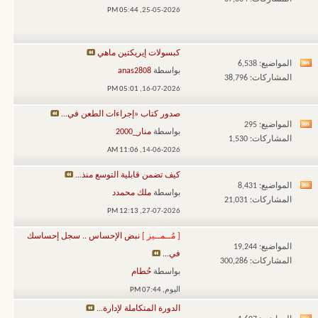
تغذيات
05:44 PM
25-05-2026,
هذا
المنتدى
كبسولات إيريكتين ماهي
المواضيع: 6,538
مشاهدة
بواسطة
anas2808
المشاركات: 38,796
تغذيات
05:01 PM
16-07-2026,
هذا
صدور كتاب «إجراءات الطعن في...
المنتدى
المواضيع: 295
مشاهدة
بواسطة
منار_2000
المشاركات: 1,530
تغذيات
11:06 AM
14-06-2026,
هذا
كيف تضمن قابلية التوسع منذ...
المنتدى
المواضيع: 8,431
مشاهدة
بواسطة
ملك محمدد
المشاركات: 21,031
تغذيات
12:13 PM
27-07-2026,
هذا
[ مُــمــيز ]
نبض الإحساس .. سجل إحساسك
المنتدى
المواضيع: 19,244
في...
المشاركات: 300,286
بواسطة
حُطام
اليوم,
07:44 PM
الدورة المتكاملة لإدارة...