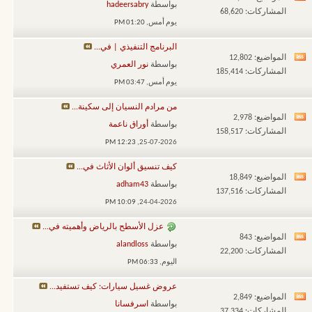
مشاهدة
بواسطة
hadeersabry
المشاركات: 68,620
تغذيات
يوم أمس,
01:20 PM
هذا
البرنامج التنفيذي | في...
المنتدى
المواضيع: 12,802
مشاهدة
بواسطة
نور العمري
المشاركات: 185,414
تغذيات
يوم أمس,
03:47 PM
هذا
من مرادم النسيان إلى سكينة...
المنتدى
المواضيع: 2,978
مشاهدة
بواسطة
أوراق ناعمة
المشاركات: 158,517
تغذيات
12:23 PM
25-07-2026,
هذا
كيف تنسيق ألوان الأثاث في...
المنتدى
المواضيع: 18,849
مشاهدة
بواسطة
adham43
المشاركات: 137,516
تغذيات
10:09 PM
24-04-2026,
هذا
عزل الأسطح بالرياض وأهميته في...
المنتدى
المواضيع: 843
مشاهدة
بواسطة
alandloss
المشاركات: 22,200
تغذيات
اليوم,
06:33 PM
هذا
عروض غسيل سيارات: كيف تستفيد...
المنتدى
المواضيع: 2,849
مشاهدة
بواسطة
اسرفسانا
المشاركات: 37,334