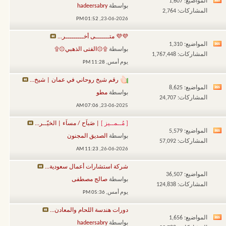
المواضيع: 1,607
مشاهدة
بواسطة
hadeersabry
المشاركات: 2,764
تغذيات
01:52 PM
23-06-2026,
هذا
💜💜 متـــــــى أخـــــــــر...
المنتدى
المواضيع: 1,310
مشاهدة
بواسطة
۩۞الفتى الذهبي۞۩
المشاركات: 1,767,448
تغذيات
يوم أمس,
11:28 PM
هذا
رقم شيخ روحاني في عمان | شيخ...
المنتدى
المواضيع: 8,625
مشاهدة
بواسطة
مطو
المشاركات: 24,707
تغذيات
07:06 AM
23-06-2025,
هذا
[ مُــمــيز ]
| صَباَح / مساَء | الخيّــر...
المنتدى
المواضيع: 5,579
مشاهدة
بواسطة
الصديق المجنون
المشاركات: 57,092
تغذيات
11:23 AM
26-06-2026,
هذا
شركة استشارات أعمال سعودية...
المنتدى
المواضيع: 36,507
بواسطة
صالج مصطفى
المشاركات: 124,838
يوم أمس,
05:36 PM
دورات هندسة اللحام والمعادن...
المواضيع: 1,656
مشاهدة
بواسطة
hadeersabry