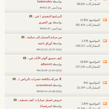
مشاهدة
بواسطة
hadeersabry
المشاركات: 68,620
تغذيات
يوم أمس,
01:20 PM
هذا
البرنامج التنفيذي | في...
المنتدى
المواضيع: 12,802
مشاهدة
بواسطة
نور العمري
المشاركات: 185,414
تغذيات
يوم أمس,
03:47 PM
هذا
من مرادم النسيان إلى سكينة...
المنتدى
المواضيع: 2,978
مشاهدة
بواسطة
أوراق ناعمة
المشاركات: 158,517
تغذيات
12:23 PM
25-07-2026,
هذا
كيف تنسيق ألوان الأثاث في...
المنتدى
المواضيع: 18,849
مشاهدة
بواسطة
adham43
المشاركات: 137,516
تغذيات
10:09 PM
24-04-2026,
هذا
🪳 شركة مكافحة حشرات بالرياض |...
المنتدى
المواضيع: 842
مشاهدة
بواسطة
saramohmad
المشاركات: 22,199
تغذيات
04:54 PM
02-08-2026,
هذا
عروض غسيل سيارات: كيف تستفيد...
المنتدى
المواضيع: 2,849
مشاهدة
بواسطة
اسرفسانا
المشاركات: 37,334