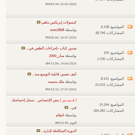
تغذيات
05:44 PM
25-05-2026,
هذا
المنتدى
كبسولات إيريكتين ماهي
المواضيع: 6,538
مشاهدة
بواسطة
anas2808
المشاركات: 38,796
تغذيات
05:01 PM
16-07-2026,
هذا
صدور كتاب «إجراءات الطعن في...
المنتدى
المواضيع: 295
مشاهدة
بواسطة
منار_2000
المشاركات: 1,530
تغذيات
11:06 AM
14-06-2026,
هذا
كيف تضمن قابلية التوسع منذ...
المنتدى
المواضيع: 8,431
مشاهدة
بواسطة
ملك محمدد
المشاركات: 21,031
تغذيات
12:13 PM
27-07-2026,
هذا
[ مُــمــيز ]
نبض الإحساس .. سجل إحساسك
المنتدى
المواضيع: 19,244
في...
المشاركات: 300,282
بواسطة
حُطام
اليوم,
11:45 AM
الدورة المتكاملة لإدارة...