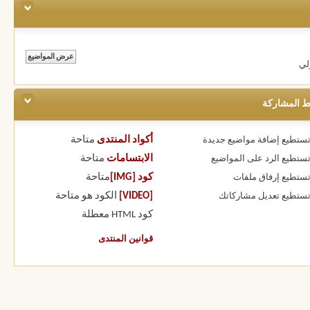
لي
ط المشاركة
أكواد المنتدى
متاحة
 تستطيع
إضافة مواضيع جديدة
الابتسامات
متاحة
 تستطيع
الرد على المواضيع
كود [IMG]
متاحة
 تستطيع
إرفاق ملفات
[VIDEO]
الكود هو
متاحة
 تستطيع
تعديل مشاركاتك
كود HTML
معطلة
قوانين المنتدى