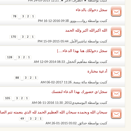
كتبت بواسطة
★ الطرف اﻷغر ★
‏, 24-05-2015 12:21 PM
سجل دخولك بالدعاء
78
3
2
1
...
كتبت بواسطة
روانـــــووو
‏, 16-12-2016 09:38 PM
الله اكبرالله اكبر ولله الحمد
170
3
2
1
...
كتبت بواسطة
تباشيرالأمل
‏, 15-09-2015 05:44 PM
سجل دخولكك هنا بهذا الدعاء.....]
128
3
2
1
...
كتبت بواسطة
مفآهيم آلخجل
‏, 12-09-2014 06:33 AM
أدعية مختارة
88
3
2
1
...
كتبت بواسطة
مائة بيسة
‏, 06-02-2017 11:26 AM
سجل/ي حضورك بهذا الدعاء لنفسك
105
3
2
1
...
كتبت بواسطة
البوسعيدي2012
‏, 06-11-2016 11:30 AM
سبحان الله وبحمده سبحان الله العظيم الحمد لله الذي بنعمته تتم الصا
49
3
2
1
...
كتبت بواسطة
حدائق
‏, 26-01-2015 05:02 AM