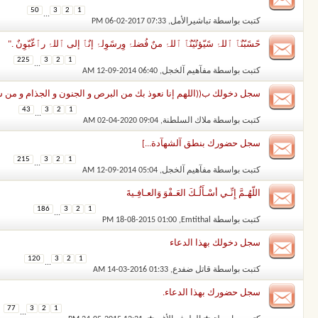
50
3
2
1
...
كتبت بواسطة
تباشيرالأمل
‏, 06-02-2017 07:33 PM
حًسًبّنٌٱ ٱللۂ سًيّؤتُيّنٌٱ ٱللۂ منٌ فُضلۂ وِرسًوِلۂ إنٌٱ إلى ٱللۂ رٱغّبّوِنٌ ."
225
3
2
1
...
كتبت بواسطة
مفآهيم آلخجل
‏, 12-09-2014 06:40 AM
سجل دخولك ب((اللهم إنا نعوذ بك من البرص و الجنون و الجذام و من 
43
3
2
1
...
كتبت بواسطة
ملاك السلطنة
‏, 02-04-2020 09:04 AM
سجل حضورك بنطق آلشهآدة...]
215
3
2
1
...
كتبت بواسطة
مفآهيم آلخجل
‏, 12-09-2014 05:04 AM
اللّهُـمَّ إِنِّـي أسْـأَلُـكَ العَـفْوَ وَالعـافِـيةَ
186
3
2
1
...
كتبت بواسطة
Emtithal
‏, 18-08-2015 01:00 PM
سجل دخولك بهذا الدعاء
120
3
2
1
...
كتبت بواسطة
قاتل ضفدع
‏, 14-03-2016 01:33 AM
سجل حضورك بهذا الدعاء.
77
3
2
1
...