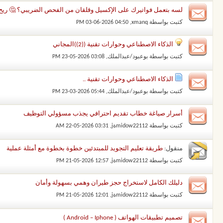
لسه بتعمل فواتيرك على الإكسيل وقلقان من الفحص الضريبي؟ 🤔 ريح دم
كتبت بواسطة
xmanq
‏, 03-06-2026 04:50 PM
الذكاء الاصطناعي وحوارات تقنية ((2))المجاني
كتبت بواسطة
بوعبود/عبدالملك
‏, 23-05-2026 03:08 PM
الذكاء الاصطناعي وحوارات تقنية ..
كتبت بواسطة
بوعبود/عبدالملك
‏, 23-03-2026 05:44 PM
أسرار صياغة خطاب تقديم احترافي يجذب مسؤولي التوظيف
كتبت بواسطة
midow22112ةj
‏, 22-05-2026 03:31 AM
منقول:
طريقة تعليم التجويد للمبتدئين خطوة بخطوة مع أمثلة عملية
كتبت بواسطة
midow22112ةj
‏, 21-05-2026 12:57 PM
دليلك الكامل لاستخراج حجز طيران وهمي بسهولة وأمان
كتبت بواسطة
midow22112ةj
‏, 21-05-2026 12:01 PM
تصميم تطبيقات الهواتف ( Android – Iphone )