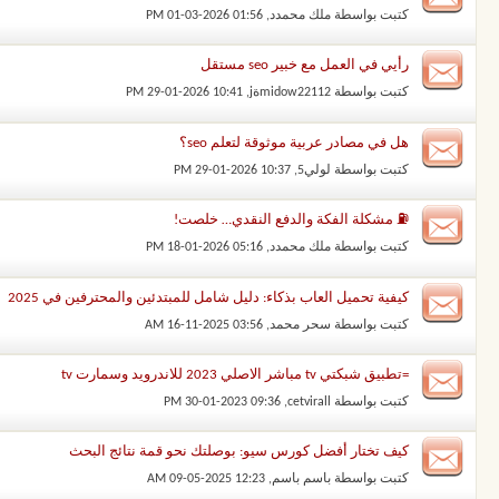
كتبت بواسطة
ملك محمدد
‏, 01-03-2026 01:56 PM
رأيي في العمل مع خبير seo مستقل
كتبت بواسطة
midow22112ةj
‏, 29-01-2026 10:41 PM
هل في مصادر عربية موثوقة لتعلم seo؟
كتبت بواسطة
لولي5
‏, 29-01-2026 10:37 PM
⛽ مشكلة الفكة والدفع النقدي… خلصت!
كتبت بواسطة
ملك محمدد
‏, 18-01-2026 05:16 PM
كيفية تحميل العاب بذكاء: دليل شامل للمبتدئين والمحترفين في 2025
كتبت بواسطة
سحر محمد
‏, 16-11-2025 03:56 AM
=تطبيق شبكتي tv مباشر الاصلي 2023 للاندرويد وسمارت tv
كتبت بواسطة
cetvirall
‏, 30-01-2023 09:36 PM
كيف تختار أفضل كورس سيو: بوصلتك نحو قمة نتائج البحث
كتبت بواسطة
باسم باسم
‏, 09-05-2025 12:23 AM