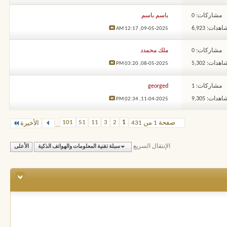
مشاركات: 0
باسم باسم
هدات: 6,923
12:17 AM
09-05-2025,
مشاركات: 0
ملك محمدد
هدات: 5,302
03:20 PM
08-05-2025,
مشاركات: 1
georged
هدات: 9,305
02:34 PM
11-04-2025,
101
51
11
3
2
1
صفحة 1 من 431
الأخيرة
...
الإنتقال السريع
سبلة تقنية المعلومات والهواتف الذكية
الأعلى