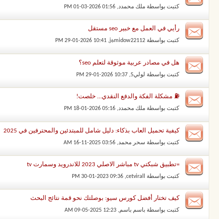
كتبت بواسطة
ملك محمدد
‏, 01-03-2026 01:56 PM
رأيي في العمل مع خبير seo مستقل
كتبت بواسطة
midow22112ةj
‏, 29-01-2026 10:41 PM
هل في مصادر عربية موثوقة لتعلم seo؟
كتبت بواسطة
لولي5
‏, 29-01-2026 10:37 PM
⛽ مشكلة الفكة والدفع النقدي… خلصت!
كتبت بواسطة
ملك محمدد
‏, 18-01-2026 05:16 PM
كيفية تحميل العاب بذكاء: دليل شامل للمبتدئين والمحترفين في 2025
كتبت بواسطة
سحر محمد
‏, 16-11-2025 03:56 AM
=تطبيق شبكتي tv مباشر الاصلي 2023 للاندرويد وسمارت tv
كتبت بواسطة
cetvirall
‏, 30-01-2023 09:36 PM
كيف تختار أفضل كورس سيو: بوصلتك نحو قمة نتائج البحث
كتبت بواسطة
باسم باسم
‏, 09-05-2025 12:23 AM