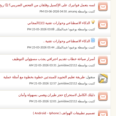
لسه بتعمل فواتيرك على الإكسيل وقلقان من الفحص الضريبي؟ 🤔 ريح دم
كتبت بواسطة
xmanq
‏, 03-06-2026 04:50 PM
الذكاء الاصطناعي وحوارات تقنية ((2))المجاني
كتبت بواسطة
بوعبود/عبدالملك
‏, 23-05-2026 03:08 PM
الذكاء الاصطناعي وحوارات تقنية ..
كتبت بواسطة
بوعبود/عبدالملك
‏, 23-03-2026 05:44 PM
أسرار صياغة خطاب تقديم احترافي يجذب مسؤولي التوظيف
كتبت بواسطة
midow22112ةj
‏, 22-05-2026 03:31 AM
منقول:
طريقة تعليم التجويد للمبتدئين خطوة بخطوة مع أمثلة عملية
كتبت بواسطة
midow22112ةj
‏, 21-05-2026 12:57 PM
دليلك الكامل لاستخراج حجز طيران وهمي بسهولة وأمان
كتبت بواسطة
midow22112ةj
‏, 21-05-2026 12:01 PM
تصميم تطبيقات الهواتف ( Android – Iphone )