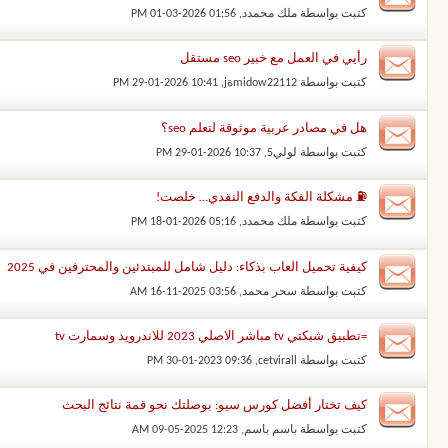
كتبت بواسطة
ملك محمدد
‏, 01-03-2026 01:56 PM
رأيي في العمل مع خبير seo مستقل
كتبت بواسطة
midow22112ةj
‏, 29-01-2026 10:41 PM
هل في مصادر عربية موثوقة لتعلم seo؟
كتبت بواسطة
لولي5
‏, 29-01-2026 10:37 PM
⛽ مشكلة الفكة والدفع النقدي… خلصت!
كتبت بواسطة
ملك محمدد
‏, 18-01-2026 05:16 PM
كيفية تحميل العاب بذكاء: دليل شامل للمبتدئين والمحترفين في 2025
كتبت بواسطة
سحر محمد
‏, 16-11-2025 03:56 AM
=تطبيق شبكتي tv مباشر الاصلي 2023 للاندرويد وسمارت tv
كتبت بواسطة
cetvirall
‏, 30-01-2023 09:36 PM
كيف تختار أفضل كورس سيو: بوصلتك نحو قمة نتائج البحث
كتبت بواسطة
باسم باسم
‏, 09-05-2025 12:23 AM