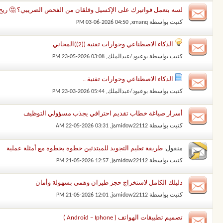
لسه بتعمل فواتيرك على الإكسيل وقلقان من الفحص الضريبي؟ 🤔 ريح دم
كتبت بواسطة
xmanq
‏, 03-06-2026 04:50 PM
الذكاء الاصطناعي وحوارات تقنية ((2))المجاني
كتبت بواسطة
بوعبود/عبدالملك
‏, 23-05-2026 03:08 PM
الذكاء الاصطناعي وحوارات تقنية ..
كتبت بواسطة
بوعبود/عبدالملك
‏, 23-03-2026 05:44 PM
أسرار صياغة خطاب تقديم احترافي يجذب مسؤولي التوظيف
كتبت بواسطة
midow22112ةj
‏, 22-05-2026 03:31 AM
منقول:
طريقة تعليم التجويد للمبتدئين خطوة بخطوة مع أمثلة عملية
كتبت بواسطة
midow22112ةj
‏, 21-05-2026 12:57 PM
دليلك الكامل لاستخراج حجز طيران وهمي بسهولة وأمان
كتبت بواسطة
midow22112ةj
‏, 21-05-2026 12:01 PM
تصميم تطبيقات الهواتف ( Android – Iphone )