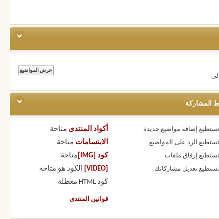
لي
ط المشاركة
أكواد المنتدى
متاحة
 تستطيع
إضافة مواضيع جديدة
الابتسامات
متاحة
 تستطيع
الرد على المواضيع
كود [IMG]
متاحة
 تستطيع
إرفاق ملفات
[VIDEO]
الكود هو
متاحة
 تستطيع
تعديل مشاركاتك
كود HTML
معطلة
قوانين المنتدى