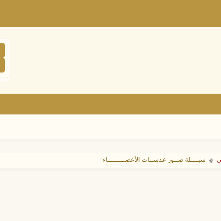
ي
سبــــلة صــور عدســات الأعضـــــــــاء