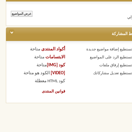
لي
ط المشاركة
أكواد المنتدى
متاحة
 تستطيع
إضافة مواضيع جديدة
الابتسامات
متاحة
 تستطيع
الرد على المواضيع
كود [IMG]
متاحة
 تستطيع
إرفاق ملفات
[VIDEO]
الكود هو
متاحة
 تستطيع
تعديل مشاركاتك
كود HTML
معطلة
قوانين المنتدى