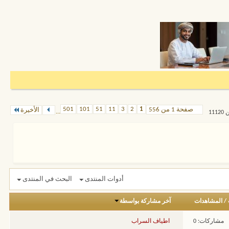
501
101
51
11
3
2
1
صفحة 1 من 556
الأخيرة
...
أدوات المنتدى
البحث في المنتدى
/
المشاهدات
آخر مشاركة بواسطة
مشاركات: 0
اطياف السراب