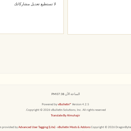
لا تستطيع
تعديل مشاركاتك
الساعة الآن
07:38 PM
Powered by
vBulletin®
Version 4.2.5
Copyright © 2026 vBulletin Solutions, Inc. All rights reserved.
Translate By Almuhajir
em provided by
Advanced User Tagging (Lite)
-
vBulletin Mods & Addons
Copyright © 2026 DragonByte T