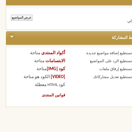
لي
ط المشاركة
أكواد المنتدى
متاحة
 تستطيع
إضافة مواضيع جديدة
الابتسامات
متاحة
 تستطيع
الرد على المواضيع
كود [IMG]
متاحة
 تستطيع
إرفاق ملفات
[VIDEO]
الكود هو
متاحة
 تستطيع
تعديل مشاركاتك
كود HTML
معطلة
قوانين المنتدى