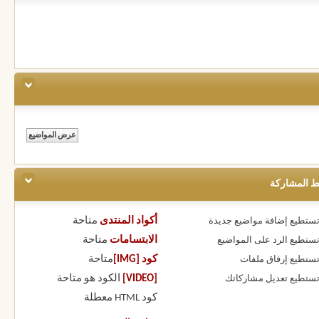
ط المشاركة
أكواد المنتدى
متاحة
 تستطيع
إضافة مواضيع جديدة
الابتسامات
متاحة
 تستطيع
الرد على المواضيع
كود [IMG]
متاحة
 تستطيع
إرفاق ملفات
[VIDEO]
الكود هو
متاحة
 تستطيع
تعديل مشاركاتك
كود HTML
معطلة