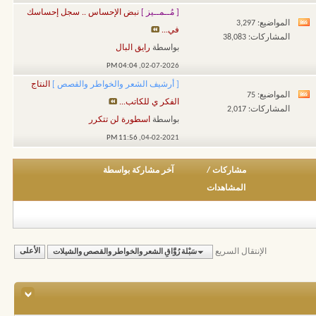
هذا
[ مُــمــيز ]
نبض الإحساس .. سجل إحساسك
المنتدى
المواضيع: 3,297
مشاهدة
في...
المشاركات: 38,083
تغذيات
بواسطة
رايق البال
هذا
04:04 PM
02-07-2026,
المنتدى
[ أرشيف الشعر والخواطر والقصص ]
النتاج
المواضيع: 75
مشاهدة
الفكر ي للكاتب...
المشاركات: 2,017
تغذيات
بواسطة
اسطورة لن تتكرر
هذا
11:56 PM
04-02-2021,
المنتدى
مشاركات
/
آخر مشاركة بواسطة
المشاهدات
الإنتقال السريع
سَبْلة رُوَّاقِ الشعر والخواطر والقصص والشيلات
الأعلى