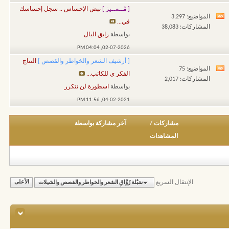
هذا
[ مُــمــيز ]
نبض الإحساس .. سجل إحساسك
المنتدى
المواضيع: 3,297
مشاهدة
في...
المشاركات: 38,083
تغذيات
بواسطة
رايق البال
هذا
04:04 PM
02-07-2026,
المنتدى
[ أرشيف الشعر والخواطر والقصص ]
النتاج
المواضيع: 75
مشاهدة
الفكر ي للكاتب...
المشاركات: 2,017
تغذيات
بواسطة
اسطورة لن تتكرر
هذا
11:56 PM
04-02-2021,
المنتدى
مشاركات
/
آخر مشاركة بواسطة
المشاهدات
الإنتقال السريع
سَبْلة رُوَّاقِ الشعر والخواطر والقصص والشيلات
الأعلى