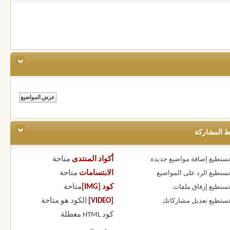
ط المشاركة
أكواد المنتدى
متاحة
 تستطيع
إضافة مواضيع جديدة
الابتسامات
متاحة
 تستطيع
الرد على المواضيع
كود [IMG]
متاحة
 تستطيع
إرفاق ملفات
[VIDEO]
الكود هو
متاحة
 تستطيع
تعديل مشاركاتك
كود HTML
معطلة