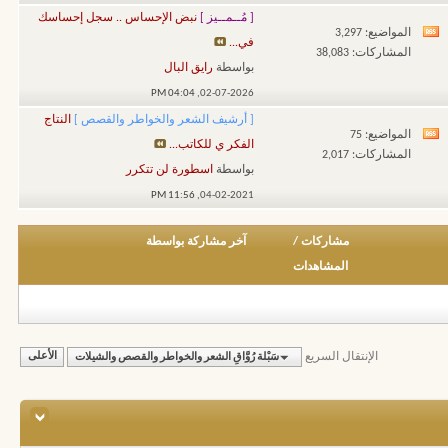
هذا
[ مُــمــيز ]
نبض الإحساس .. سجل إحساسك
المنتدى
المواضيع: 3,297
مشاهدة
في...
المشاركات: 38,083
تغذيات
بواسطة
رايق البال
هذا
04:04 PM
02-07-2026,
المنتدى
[ أرشيف الشعر والخواطر والقصص ]
النتاج
المواضيع: 75
مشاهدة
الفكر ي للكاتب...
المشاركات: 2,017
تغذيات
بواسطة
اسطورة لن تتكرر
هذا
11:56 PM
04-02-2021,
المنتدى
مشاركات
/
آخر مشاركة بواسطة
المشاهدات
الإنتقال السريع
سَبْلة رُوَّاقِ الشعر والخواطر والقصص والشيلات
الأعلى