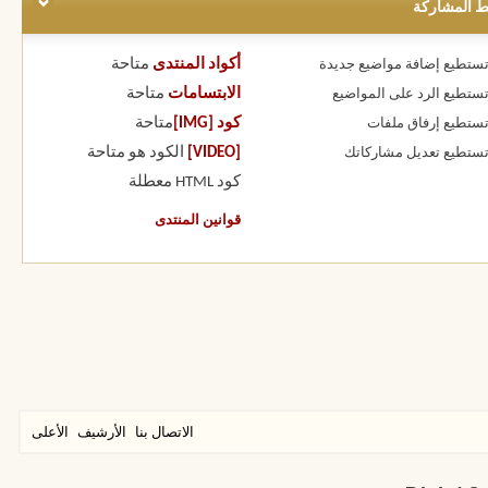
ط المشاركة
أكواد المنتدى
متاحة
 تستطيع
إضافة مواضيع جديدة
الابتسامات
متاحة
 تستطيع
الرد على المواضيع
كود [IMG]
متاحة
 تستطيع
إرفاق ملفات
[VIDEO]
الكود هو
متاحة
 تستطيع
تعديل مشاركاتك
كود HTML
معطلة
قوانين المنتدى
الاتصال بنا
الأرشيف
الأعلى