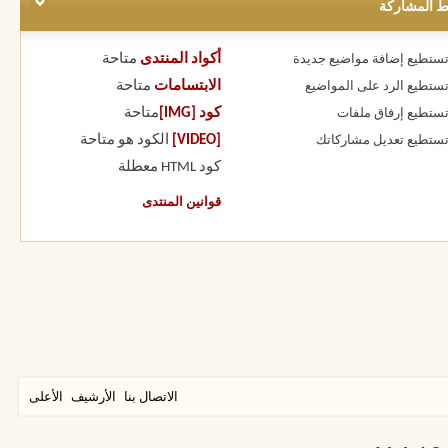
ط المشاركة
أكواد المنتدى
متاحة
 تستطيع
إضافة مواضيع جديدة
الابتسامات
متاحة
 تستطيع
الرد على المواضيع
كود [IMG]
متاحة
 تستطيع
إرفاق ملفات
[VIDEO]
الكود هو
متاحة
 تستطيع
تعديل مشاركاتك
كود HTML
معطلة
قوانين المنتدى
الاتصال بنا
الأرشيف
الأعلى