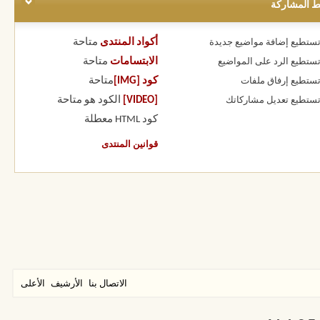
ط المشاركة
أكواد المنتدى
متاحة
 تستطيع
إضافة مواضيع جديدة
الابتسامات
متاحة
 تستطيع
الرد على المواضيع
كود [IMG]
متاحة
 تستطيع
إرفاق ملفات
[VIDEO]
الكود هو
متاحة
 تستطيع
تعديل مشاركاتك
كود HTML
معطلة
قوانين المنتدى
الاتصال بنا
الأرشيف
الأعلى