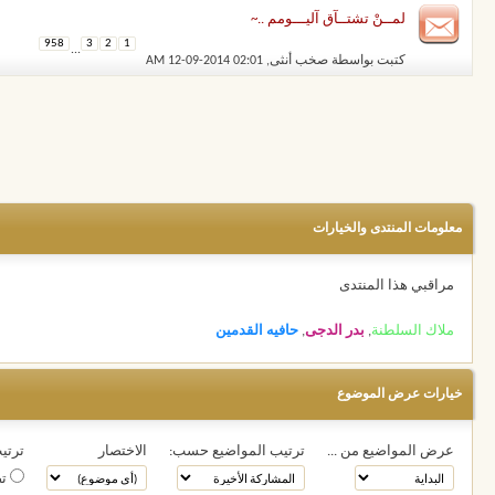
لمــنْ تشتــآق آليـــومم ..~
958
3
2
1
...
كتبت بواسطة
صخب أنثى
‏, 12-09-2014 02:01 AM
معلومات المنتدى والخيارات
مراقبي هذا المنتدى
ملاك السلطنة
,
بدر الدجى
,
حافيه القدمين
خيارات عرض الموضوع
عرض المواضيع من ...
ترتيب المواضيع حسب:
الاختصار
ترتيب
تص