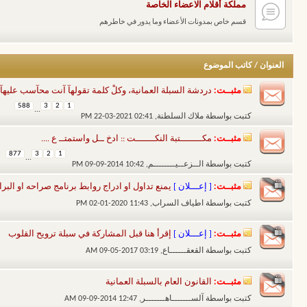
مملكة أقلام الاعضاء الخاصة
قسم خاص بمدونات الأعضاء وما يدور في خاطرهم
العنوان
/
كاتب الموضوع
مثبــت:
دردشة السبلة العمانية، وكلْ كلمة تقولهآ آنت محآسب عليهآ عن
588
3
2
1
...
كتبت بواسطة
ملاك السلطنة
‏, 22-03-2021 02:41 PM
مثبــت:
مكــــــــتبة النكـــــــت :: ادخ ــل واستمتــ ع ....
877
3
2
1
...
كتبت بواسطة
الــزعــيــــــــم
‏, 09-09-2014 10:42 PM
مثبــت:
[ إعـــلان ]
يمنع تداول او ادراج روابط برنامج صراحه او البرا
كتبت بواسطة
اطياف السراب
‏, 02-01-2020 11:43 PM
مثبــت:
[ إعـــلان ]
إقرأ هنا قبل المشاركة في سبلة ترويح القلوب
كتبت بواسطة
القعقــــــاع
‏, 09-05-2017 03:19 AM
مثبــت:
القانون العام بالسبلة العمانية
كتبت بواسطة
آلســـــــاهـــــــر
‏, 09-09-2014 12:47 AM