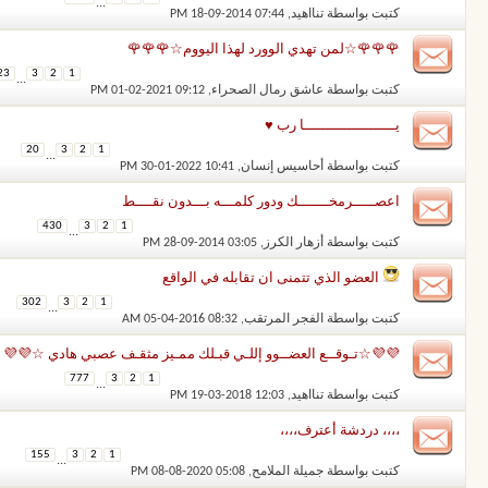
...
كتبت بواسطة
تنااهيد
‏, 18-09-2014 07:44 PM
🌹🌹🌹☆لمن تهدي الوورد لهذا اليووم☆🌹🌹🌹
23
3
2
1
...
كتبت بواسطة
عاشق رمال الصحراء
‏, 01-02-2021 09:12 PM
يـــــــــــــــــــــا رب ♥️
20
3
2
1
...
كتبت بواسطة
أحاسيس إنسان
‏, 30-01-2022 10:41 PM
اعصـــــرمخـــــــك ودور كلمـــه بـــدون نقــــط
430
3
2
1
...
كتبت بواسطة
أزهار الكرز
‏, 28-09-2014 03:05 PM
العضو الذي تتمنى ان تقابله في الواقع
302
3
2
1
...
كتبت بواسطة
الفجر المرتقب
‏, 05-04-2016 08:32 AM
💜💜☆تـوقــع العضــوو إللـي قبـلك ممـيز مثقـف عصبي هادي ☆💜💜
777
3
2
1
...
كتبت بواسطة
تنااهيد
‏, 19-03-2018 12:03 PM
،،،، دردشة أعترف،،،،
155
3
2
1
...
كتبت بواسطة
جميلة الملامح
‏, 08-08-2020 05:08 PM