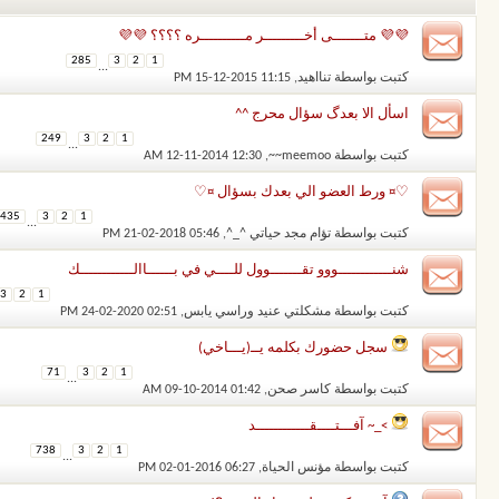
💜💜 متـــــــى أخـــــــــر مــــــــــره ؟؟؟؟ 💜💜
285
3
2
1
...
كتبت بواسطة
تنااهيد
‏, 15-12-2015 11:15 PM
اسأل الا بعدگ سؤال محرج ^^
249
3
2
1
...
كتبت بواسطة
meemoo~~
‏, 12-11-2014 12:30 AM
♡¤ ورط العضو الي بعدك بسؤال ¤♡
435
3
2
1
...
كتبت بواسطة
تؤام مجد حياتي ^_^
‏, 21-02-2018 05:46 PM
شنــــــــــــووو تقـــــــوول للــــي في بــــــاالــــــــــــك
3
2
1
كتبت بواسطة
مشكلتي عنيد وراسي يابس
‏, 24-02-2020 02:51 PM
سجل حضورك بكلمه يــ(يـــاخي)
71
3
2
1
...
كتبت بواسطة
كاسر صحن
‏, 09-10-2014 01:42 AM
>_~ آفـــتــــقــــــــــــد
738
3
2
1
...
كتبت بواسطة
مؤنس الحياة
‏, 02-01-2016 06:27 PM