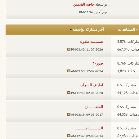
بواسطة
حافيه القدمين
يوم أمس,
07:34 PM
/
المشاهدات
آخر مشاركة بواسطة
ركات: 5,876
همسسة طفولة
: 667,348
03:40 PM
11-07-2026,
ركات: 8,766
صور٣٠
1,823,3
09:53 AM
12-07-2024,
مشاركات: 0
اطياف السراب
ات: 54,128
11:43 PM
02-01-2020,
مشاركات: 0
القعقــــــاع
ات: 64,338
03:19 AM
09-05-2017,
مشاركات: 0
آلســـــــاهـــــــر
ات: 67,983
12:47 AM
09-09-2014,