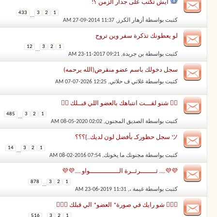
آيش تكتب على جدار الزمن ؟!
433
3
2
1
...
كتبت بواسطة
أزهار الكرز
‏, 27-09-2014 11:37 AM
لو يعطونك تذكرة سفر وين تروح
12
3
2
1
...
كتبت بواسطة
بن جريدة
‏, 23-11-2017 09:21 AM
سجل دخولك باسم عضو منقرض(الله يرحمه)
كتبت بواسطة
غلاتي ف حلاتي
‏, 07-07-2026 12:25 AM
✌🏻 شنو لفـــت انتباهك بالعضو اللي قبــلك ✌🏻
485
3
2
1
...
كتبت بواسطة
الصديق المجنون
‏, 08-05-2020 02:02 AM
ツ سجل حظوركـ بأفضل لون لديك..}؟؟؟
14
3
2
1
...
كتبت بواسطة
مجنونك ما يخونك
‏, 08-02-2016 07:54 AM
💜💜.... ثــــــــرثــرة الـــــــــــــــواو ....💜💜
878
3
2
1
...
كتبت بواسطة
غيمة ،
‏, 23-06-2019 11:31 AM
 شو رايك في صورة* العضو* الي قبلك 
516
3
2
1