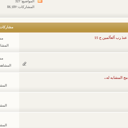
المواضيع: 327
مشاهدة
المشاركات: 86,189
تغذيات
هذا
المنتدى
مشاركات
دَ رب آلعآلمين ج 15
مشا
المشاهدات
مشا
المشاهدات: 02
مج المشابه له،،
المشاهد
المشاهد
المشاهد