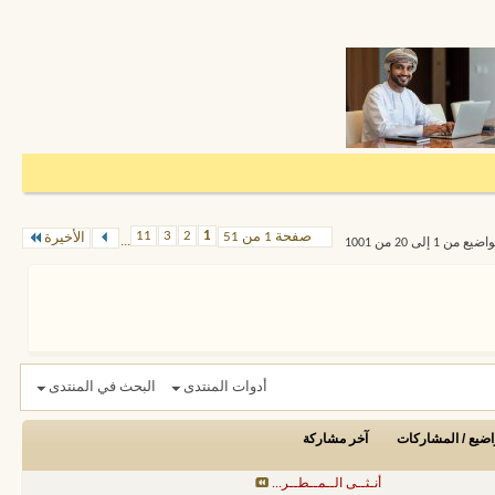
11
3
2
1
صفحة 1 من 51
الأخيرة
...
1 إلى 20 من 1001
أدوات المنتدى
البحث في المنتدى
اضيع / المشاركات
آخر مشاركة
أنـثــى الــمــطــر...