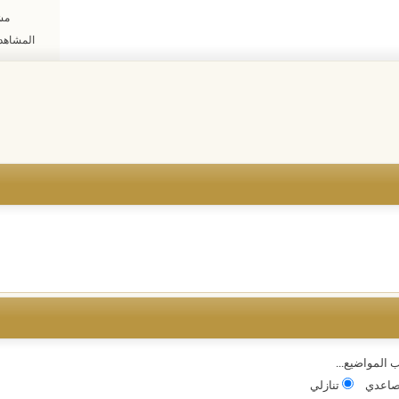
مشا
المشاهدات: 50
 المواضيع...
اعدي
تنازلي