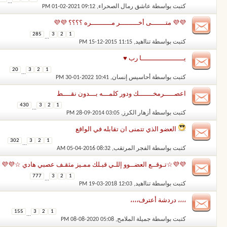
...
كتبت بواسطة
عاشق رمال الصحراء
‏, 01-02-2021 09:12 PM
💜💜 متـــــــى أخـــــــــر مــــــــــره ؟؟؟؟ 💜💜
285
3
2
1
...
كتبت بواسطة
تنااهيد
‏, 15-12-2015 11:15 PM
يـــــــــــــــــــــا رب ♥️
20
3
2
1
...
كتبت بواسطة
أحاسيس إنسان
‏, 30-01-2022 10:41 PM
اعصـــــرمخـــــــك ودور كلمـــه بـــدون نقــــط
430
3
2
1
...
كتبت بواسطة
أزهار الكرز
‏, 28-09-2014 03:05 PM
العضو الذي تتمنى ان تقابله في الواقع
302
3
2
1
...
كتبت بواسطة
الفجر المرتقب
‏, 05-04-2016 08:32 AM
💜💜☆تـوقــع العضــوو إللـي قبـلك ممـيز مثقـف عصبي هادي ☆💜💜
777
3
2
1
...
كتبت بواسطة
تنااهيد
‏, 19-03-2018 12:03 PM
،،،، دردشة أعترف،،،،
155
3
2
1
...
كتبت بواسطة
جميلة الملامح
‏, 08-08-2020 05:08 PM