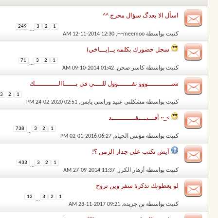
اسأل الا بعدگ سؤال محرج ^^
249
3
2
1
...
كتبت بواسطة
meemoo~~
‏, 12-11-2014 12:30 AM
سجل حضورك بكلمه يــ(يـــاخي)
71
3
2
1
...
كتبت بواسطة
كاسر صحن
‏, 09-10-2014 01:42 AM
شنــــــــــــووو تقـــــــوول للــــي في بــــــاالــــــــــــك
3
2
1
كتبت بواسطة
مشكلتي عنيد وراسي يابس
‏, 24-02-2020 02:51 PM
>_~ آفـــتــــقــــــــــــد
738
3
2
1
...
كتبت بواسطة
مؤنس الحياة
‏, 02-01-2016 06:27 PM
آيش تكتب على جدار الزمن ؟!
433
3
2
1
...
كتبت بواسطة
أزهار الكرز
‏, 27-09-2014 11:37 AM
لو يعطونك تذكرة سفر وين تروح
12
3
2
1
...
كتبت بواسطة
بن جريدة
‏, 23-11-2017 09:21 AM