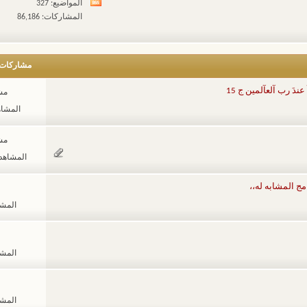
المواضيع: 327
مشاهدة
المشاركات: 86,186
تغذيات
هذا
المنتدى
مشاركات
دَ رب آلعآلمين ج 15
مشا
المشاهدات
مشا
المشاهدات: 34
مج المشابه له،،
المشاهد
المشاهد
المشاهد