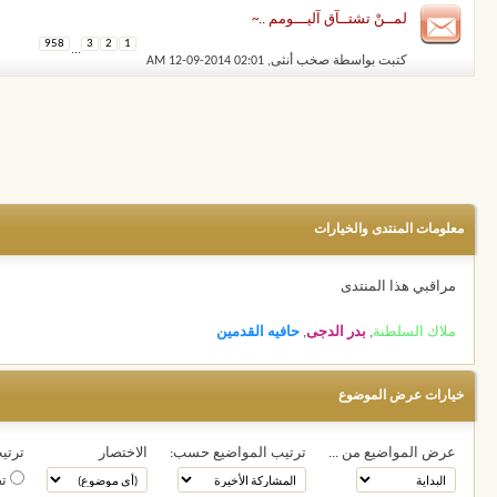
لمــنْ تشتــآق آليـــومم ..~
958
3
2
1
...
كتبت بواسطة
صخب أنثى
‏, 12-09-2014 02:01 AM
معلومات المنتدى والخيارات
مراقبي هذا المنتدى
ملاك السلطنة
,
بدر الدجى
,
حافيه القدمين
خيارات عرض الموضوع
عرض المواضيع من ...
ترتيب المواضيع حسب:
الاختصار
ترتيب
تص