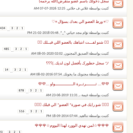
سجل دخولك باسم عضو منقرض(الله يرحمه)
كتبت بواسطة
غلاتي ف حلاتي
‏, 07-07-2026 12:25 AM
♡¤ ورط العضو الي بعدك بسؤال ¤♡
434
3
2
1
...
كتبت بواسطة
تؤام مجد حياتي ^_^
‏, 21-02-2018 05:46 PM
✌🏻 شنو لفـــت انتباهك بالعضو اللي قبــلك ✌🏻
485
3
2
1
...
كتبت بواسطة
الصديق المجنون
‏, 08-05-2020 02:02 AM
ツ سجل حظوركـ بأفضل لون لديك..}؟؟؟
14
3
2
1
...
كتبت بواسطة
مجنونك ما يخونك
‏, 08-02-2016 07:54 AM
💜💜.... ثــــــــرثــرة الـــــــــــــــواو ....💜💜
878
3
2
1
...
كتبت بواسطة
غيمة ،
‏, 23-06-2019 11:31 AM
 شو رايك في صورة* العضو* الي قبلك 
516
3
2
1
...
كتبت بواسطة
تنااهيد
‏, 18-09-2014 07:44 PM
🌹🌹🌹☆لمن تهدي الوورد لهذا اليووم☆🌹🌹🌹
23
3
2
1