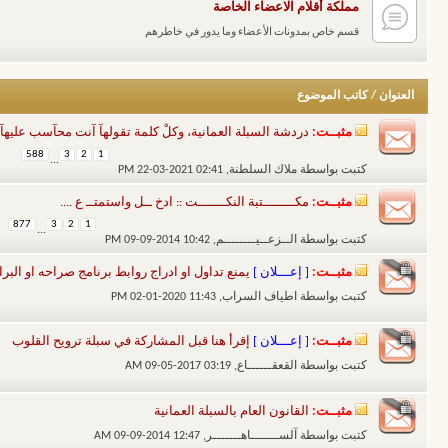
مملكة أقلام الاعضاء الخاصة
قسم خاص بمدونات الأعضاء وما يدور في خاطرهم
العنوان
/
كاتب الموضوع
مثبــت:
دردشة السبلة العمانية، وكلْ كلمة تقولهآ آنت محآسب عليهآ عن
588
3
2
1
...
كتبت بواسطة
ملاك السلطنة
‏, 22-03-2021 02:41 PM
مثبــت:
مكــــــــتبة النكـــــــت :: ادخ ــل واستمتــ ع ....
877
3
2
1
...
كتبت بواسطة
الــزعــيــــــــم
‏, 09-09-2014 10:42 PM
مثبــت:
[ إعـــلان ]
يمنع تداول او ادراج روابط برنامج صراحه او البرا
كتبت بواسطة
اطياف السراب
‏, 02-01-2020 11:43 PM
مثبــت:
[ إعـــلان ]
إقرأ هنا قبل المشاركة في سبلة ترويح القلوب
كتبت بواسطة
القعقــــــاع
‏, 09-05-2017 03:19 AM
مثبــت:
القانون العام بالسبلة العمانية
كتبت بواسطة
آلســـــــاهـــــــر
‏, 09-09-2014 12:47 AM