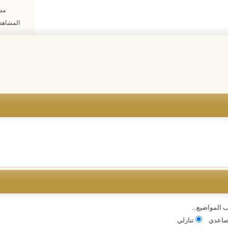
مشا
المشاهدات: 39
 المواضيع...
اعدي
تنازلي