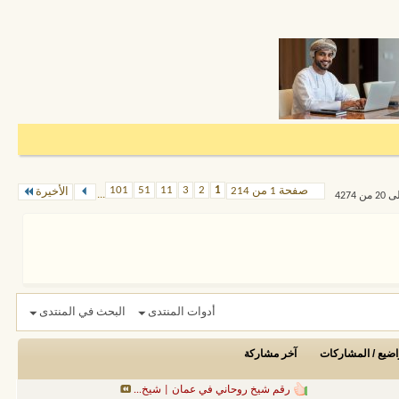
101
51
11
3
2
1
صفحة 1 من 214
الأخيرة
...
أدوات المنتدى
البحث في المنتدى
اضيع / المشاركات
آخر مشاركة
رقم شيخ روحاني في عمان | شيخ...