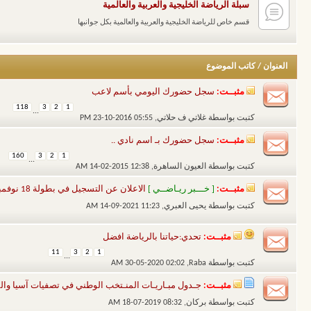
سبلة الرياضة الخليجية والعربية والعالمية
قسم خاص للرياضة الخليجية والعربية والعالمية بكل جوانبها
العنوان
/
كاتب الموضوع
مثبــت:
سجل حضورك اليومي بأسم لاعب
118
3
2
1
...
كتبت بواسطة
غلاتي ف حلاتي
‏, 23-10-2016 05:55 PM
مثبــت:
سجل حضورك بـ اسم نادي ..
160
3
2
1
...
كتبت بواسطة
العيون الساهرة
‏, 14-02-2015 12:38 AM
مثبــت:
[ خـــبر ريـاضــي ]
الاعلان عن التسجيل في بطولة 18 نوفمبر لكرة القدم النسخة الثامنة
كتبت بواسطة
يحيى العبري
‏, 14-09-2021 11:23 AM
مثبــت:
تحدي:حياتنا بالرياضة افضل
11
3
2
1
...
كتبت بواسطة
Raba
‏, 30-05-2020 02:02 AM
مثبــت:
جـدول مبـاريـات المنـتخب الوطني في تصفيات آسيا والموند
كتبت بواسطة
بركان
‏, 18-07-2019 08:32 AM