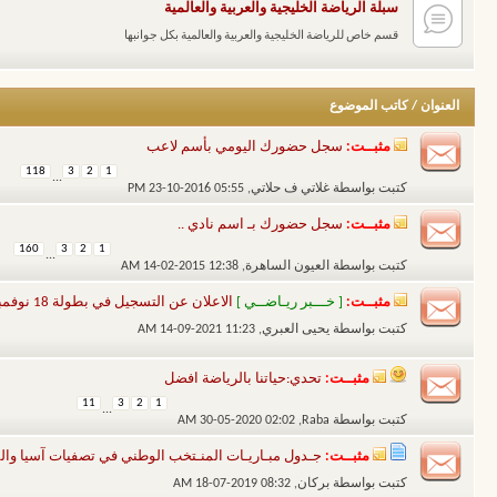
سبلة الرياضة الخليجية والعربية والعالمية
قسم خاص للرياضة الخليجية والعربية والعالمية بكل جوانبها
العنوان
/
كاتب الموضوع
مثبــت:
سجل حضورك اليومي بأسم لاعب
118
3
2
1
...
كتبت بواسطة
غلاتي ف حلاتي
‏, 23-10-2016 05:55 PM
مثبــت:
سجل حضورك بـ اسم نادي ..
160
3
2
1
...
كتبت بواسطة
العيون الساهرة
‏, 14-02-2015 12:38 AM
مثبــت:
[ خـــبر ريـاضــي ]
الاعلان عن التسجيل في بطولة 18 نوفمبر لكرة القدم النسخة الثامنة
كتبت بواسطة
يحيى العبري
‏, 14-09-2021 11:23 AM
مثبــت:
تحدي:حياتنا بالرياضة افضل
11
3
2
1
...
كتبت بواسطة
Raba
‏, 30-05-2020 02:02 AM
مثبــت:
جـدول مبـاريـات المنـتخب الوطني في تصفيات آسيا والموند
كتبت بواسطة
بركان
‏, 18-07-2019 08:32 AM