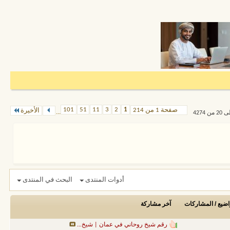
101
51
11
3
2
1
صفحة 1 من 214
الأخيرة
...
أدوات المنتدى
البحث في المنتدى
اضيع / المشاركات
آخر مشاركة
رقم شيخ روحاني في عمان | شيخ...