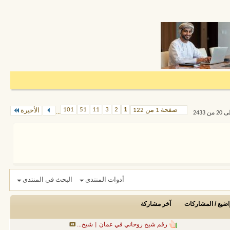
101
51
11
3
2
1
صفحة 1 من 122
الأخيرة
...
أدوات المنتدى
البحث في المنتدى
اضيع / المشاركات
آخر مشاركة
رقم شيخ روحاني في عمان | شيخ...