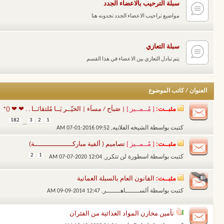
سبلة الترحيب بالاعضاء الجدد
مواضيع تراحيب الاعضاء الجدد تجدونه هنا
سبلة التعازي
يتم تبادل التعازي بين الاعضاء في هذا القسم
العنوان
/
كاتب الموضوع
مثبــت:
[ مُــمــيز ]
| صَباَح / مساَء | الخيّــر يَــا مُلتقانَــا . . ❤ ❤ ()*
182
3
2
1
...
كتبت بواسطة
الشيخه الفلانيه
‏, 07-01-2016 09:52 AM
مثبــت:
[ مُــمــيز ]
تصاميم ( ألفية مباركـــــــــــــــــــة)
2
1
كتبت بواسطة
اسطورة لن تتكرر
‏, 07-07-2020 12:04 AM
مثبــت:
القانون العام بالسبلة العمانية
كتبت بواسطة
آلســـــــاهـــــــر
‏, 09-09-2014 12:47 AM
تأمين مخازن المواد الغذائية من الفئران