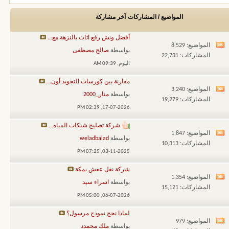
المواضيع / المشاركات
آخر مشاركة
أفضل ونش رفع اثاث بالنزهة مع...
المواضيع: 8,529
مشاهدة
بواسطة
صالج مصطفى
المشاركات: 22,731
تغذيات
اليوم,
09:39 AM
هذا
مقارنة بين كورسات التجويد أون...
المنتدى
المواضيع: 3,240
مشاهدة
بواسطة
منار_2000
المشاركات: 19,279
تغذيات
02:39 PM
17-07-2026,
هذا
شركة تصليح شبكات المياه...
المنتدى
المواضيع: 1,847
مشاهدة
بواسطة
weladbalad
المشاركات: 10,313
تغذيات
07:25 PM
03-11-2025,
هذا
شركة نقل عفش بمكة
المنتدى
المواضيع: 1,354
مشاهدة
بواسطة
اسراء سيد
المشاركات: 15,121
تغذيات
05:00 PM
06-07-2026,
هذا
لماذا نجح نموذج مرسول؟
المنتدى
المواضيع: 979
مشاهدة
بواسطة
ملك محمدد