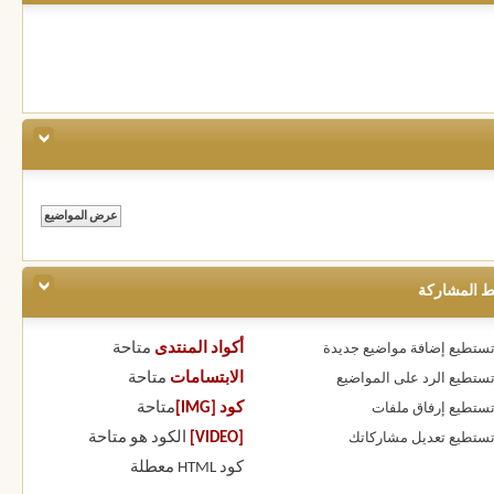
ط المشاركة
أكواد المنتدى
متاحة
 تستطيع
إضافة مواضيع جديدة
الابتسامات
متاحة
 تستطيع
الرد على المواضيع
كود [IMG]
متاحة
 تستطيع
إرفاق ملفات
[VIDEO]
الكود هو
متاحة
 تستطيع
تعديل مشاركاتك
كود HTML
معطلة