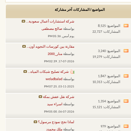
المواضيع / المشاركات
آخر مشاركة
شركة استشارات أعمال سعودية...
المواضيع: 8,525
مشاهدة
بواسطة
صالج مصطفى
المشاركات: 22,727
تغذيات
يوم أمس,
05:36 PM
هذا
مقارنة بين كورسات التجويد أون...
المنتدى
المواضيع: 3,240
مشاهدة
بواسطة
منار_2000
المشاركات: 19,279
تغذيات
02:39 PM
17-07-2026,
هذا
شركة تصليح شبكات المياه...
المنتدى
المواضيع: 1,847
مشاهدة
بواسطة
weladbalad
المشاركات: 10,313
تغذيات
07:25 PM
03-11-2025,
هذا
شركة نقل عفش بمكة
المنتدى
المواضيع: 1,354
مشاهدة
بواسطة
اسراء سيد
المشاركات: 15,121
تغذيات
05:00 PM
06-07-2026,
هذا
لماذا نجح نموذج مرسول؟
المنتدى
المواضيع: 979
مشاهدة
بواسطة
ملك محمدد