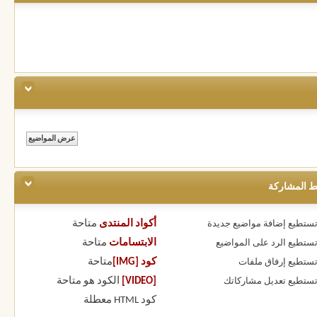
ط المشاركة
أكواد المنتدى
متاحة
 تستطيع
إضافة مواضيع جديدة
الابتسامات
متاحة
 تستطيع
الرد على المواضيع
كود [IMG]
متاحة
 تستطيع
إرفاق ملفات
[VIDEO]
الكود هو
متاحة
 تستطيع
تعديل مشاركاتك
كود HTML
معطلة