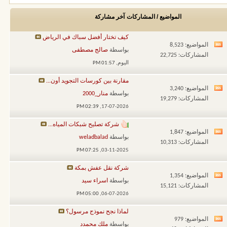
المواضيع / المشاركات
آخر مشاركة
كيف تختار أفضل سباك في الرياض
المواضيع: 8,523
مشاهدة
بواسطة
صالج مصطفى
المشاركات: 22,725
تغذيات
اليوم,
01:57 PM
هذا
مقارنة بين كورسات التجويد أون...
المنتدى
المواضيع: 3,240
مشاهدة
بواسطة
منار_2000
المشاركات: 19,279
تغذيات
02:39 PM
17-07-2026,
هذا
شركة تصليح شبكات المياه...
المنتدى
المواضيع: 1,847
مشاهدة
بواسطة
weladbalad
المشاركات: 10,313
تغذيات
07:25 PM
03-11-2025,
هذا
شركة نقل عفش بمكة
المنتدى
المواضيع: 1,354
مشاهدة
بواسطة
اسراء سيد
المشاركات: 15,121
تغذيات
05:00 PM
06-07-2026,
هذا
لماذا نجح نموذج مرسول؟
المنتدى
المواضيع: 979
مشاهدة
بواسطة
ملك محمدد