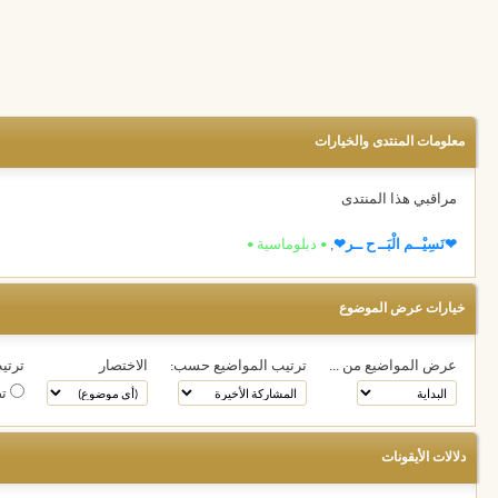
معلومات المنتدى والخيارات
مراقبي هذا المنتدى
❤نَسِيْــم الْبَــ ح ــر❤
,
• دبلوماسية •
خيارات عرض الموضوع
عرض المواضيع من ...
ترتيب المواضيع حسب:
الاختصار
ترتيب
تص
دلالات الأيقونات