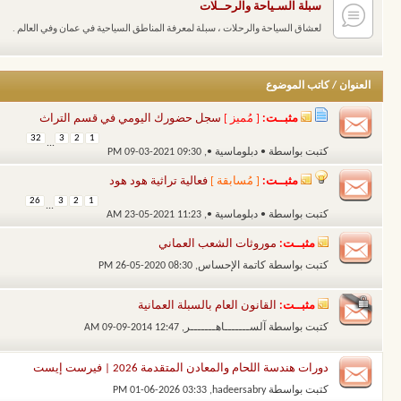
سبلة السـياحة والرحــلات
لعشاق السياحة والرحلات ، سبلة لمعرفة المناطق السياحية في عمان وفي العالم .
العنوان
/
كاتب الموضوع
مثبــت:
[ مُميز ]
سجل حضورك اليومي في قسم التراث
32
3
2
1
...
كتبت بواسطة
• دبلوماسية •
‏, 09-03-2021 09:30 PM
مثبــت:
[ مُسابقة ]
فعالية تراثية هود هود
26
3
2
1
...
كتبت بواسطة
• دبلوماسية •
‏, 23-05-2021 11:23 AM
مثبــت:
موروثات الشعب العماني
كتبت بواسطة
كاتمة الإحساس
‏, 26-05-2020 08:30 PM
مثبــت:
القانون العام بالسبلة العمانية
كتبت بواسطة
آلســـــــاهـــــــر
‏, 09-09-2014 12:47 AM
دورات هندسة اللحام والمعادن المتقدمة 2026 | فيرست إيست
كتبت بواسطة
hadeersabry
‏, 01-06-2026 03:33 PM