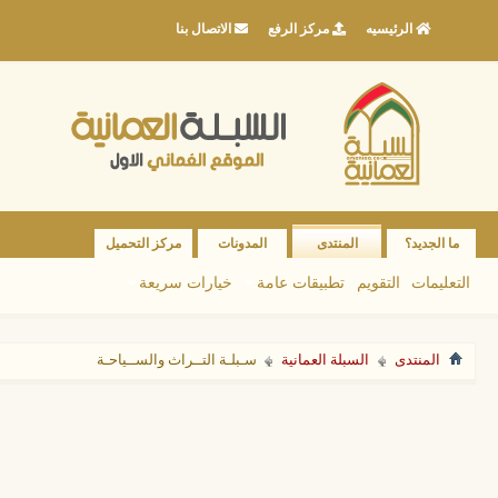
الرئيسيه
مركز الرفع
الاتصال بنا
ما الجديد؟
المنتدى
المدونات
مركز التحميل
التعليمات
التقويم
تطبيقات عامة
خيارات سريعة
المنتدى
السبلة العمانية
سـبلـة التــراث والســياحـة