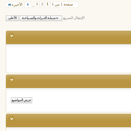
3
2
1
صفحة 1 من 5
الأخيرة
...
الإنتقال السريع
سـبلـة التــراث والســياحـة
الأعلى