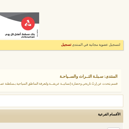
لتسجيل عضوية مجانية في المنتدى
تسجيل
المنتدى:
سـبلـة التــراث والســياحـة
قسم يتحدث عن إرثٌ تاريخي وحضارة إنسانيــة عريقـــة ولتعرفة المناطق السياحية بـسلطنة عمـ
الأقسام الفرعية