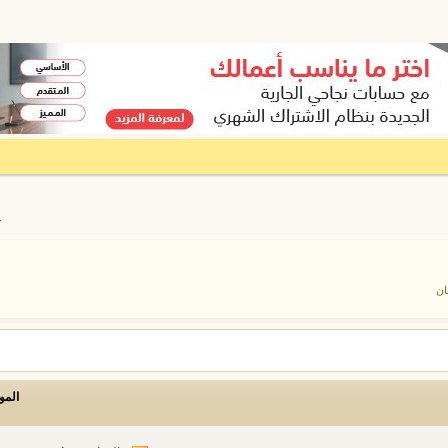
ع
ان
المو