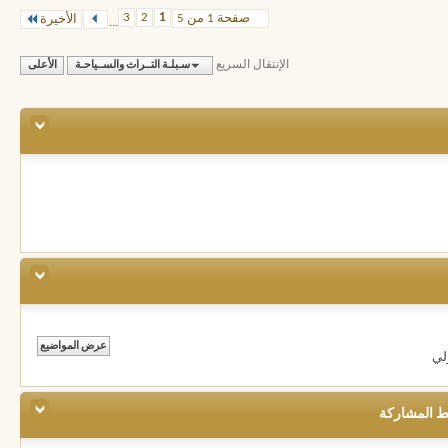
3
2
1
صفحة 1 من 5
الأخيرة
...
الإنتقال السريع
سـبلـة التــراث والســياحـة
الأعلى
لي
ط المشاركة