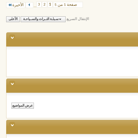
3
2
1
صفحة 1 من 5
الأخيرة
...
الإنتقال السريع
سـبلـة التــراث والســياحـة
الأعلى