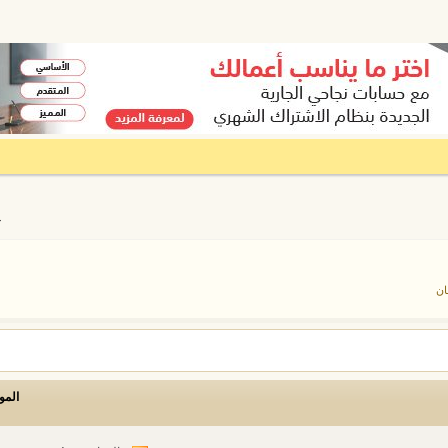
ع
ان
المو