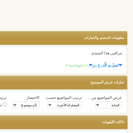
معلومات المنتدى والخيارات
مراقبي هذا المنتدى
❤نَسِيْــم الْبَــ ح ــر❤
,
• دبلوماسية •
خيارات عرض الموضوع
عرض المواضيع من ...
ترتيب المواضيع حسب:
الاختصار
ترتيب
تص
دلالات الأيقونات