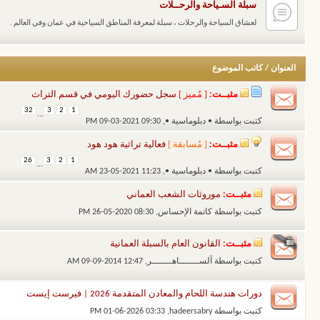
سبلة السـياحة والرحــلات
لعشاق السياحة والرحلات ، سبلة لمعرفة المناطق السياحية في عمان وفي العالم .
العنوان
/
كاتب الموضوع
مثبــت:
[ مُميز ]
سجل حضورك اليومي في قسم التراث
32
3
2
1
...
كتبت بواسطة
• دبلوماسية •
‏, 09-03-2021 09:30 PM
مثبــت:
[ مُسابقة ]
فعالية تراثية هود هود
26
3
2
1
...
كتبت بواسطة
• دبلوماسية •
‏, 23-05-2021 11:23 AM
مثبــت:
موروثات الشعب العماني
كتبت بواسطة
كاتمة الإحساس
‏, 26-05-2020 08:30 PM
مثبــت:
القانون العام بالسبلة العمانية
كتبت بواسطة
آلســـــــاهـــــــر
‏, 09-09-2014 12:47 AM
دورات هندسة اللحام والمعادن المتقدمة 2026 | فيرست إيست
كتبت بواسطة
hadeersabry
‏, 01-06-2026 03:33 PM