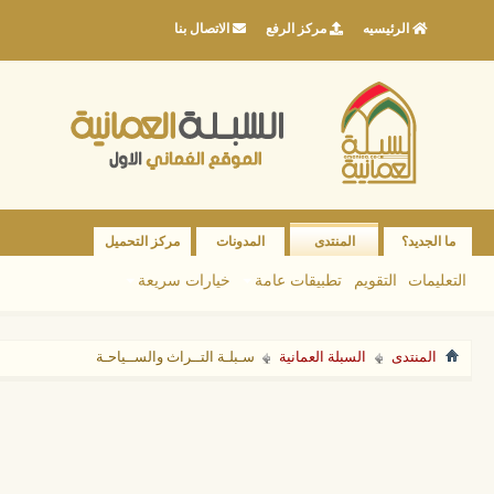
الرئيسيه
مركز الرفع
الاتصال بنا
ما الجديد؟
المنتدى
المدونات
مركز التحميل
التعليمات
التقويم
تطبيقات عامة
خيارات سريعة
المنتدى
السبلة العمانية
سـبلـة التــراث والســياحـة