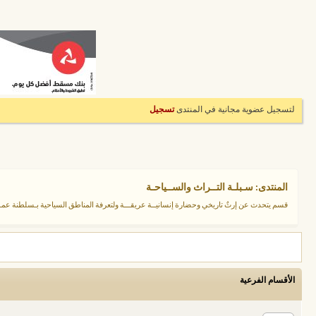
لتسجيل عضوية مجانية في المنتدى
تسجيل
المنتدى:
سـبلـة التــراث والســياحـة
قسم يتحدث عن إرثٌ تاريخي وحضارة إنسانيــة عريقـــة ولتعرفة المناطق السياحية بـسلطنة عمـ
الأقسام الفرعية