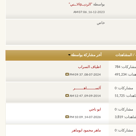
بواسطة
"الرديــVipــني"
07:06 AM
16-12-2023,
خاص
/
المشاهدات
آخر مشاركة بواسطة
شاركات: 784
اطياف السراب
: 491,234
09:37 PM
08-07-2024,
مشاركات: 0
آلســـــــاهـــــــر
ات: 51,725
12:47 AM
09-09-2014,
مشاركات: 0
ابو ناجي
هدات: 3,819
10:09 PM
14-07-2026,
مشاركات: 0
ماهر محمود ابوماهر