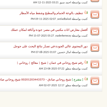
كتبت بواسطة
احمد سيو
‏, 12-11-2025 03:21 AM
تنظيف بالوعة الحمام والمطبخ وشفط مياه الأمطار
كتبت بواسطة
weladbalad
‏, 09-11-2025 02:07 PM
أفضل معارض اثاث مكتبي في مصر: جودة وأناقة لمكان عملك
كتبت بواسطة
naderkenway
‏, 15-07-2025 05:27 PM
دور المحتوى عالي الجودة في تصدّر نتائج البحث على جوجل
كتبت بواسطة
امال حسين
‏, 07-08-2025 01:07 PM
رقم شيخ روحاني في عمان | شيخ | معالج | روحاني |
كتبت بواسطة
مطو
‏, 23-06-2025 07:22 AM
[ مقترح ]
شيخ روحاني صادق – 00201203443373 شيخ روحاني صادق
كتبت بواسطة
مطو
‏, 02-07-2025 12:17 AM