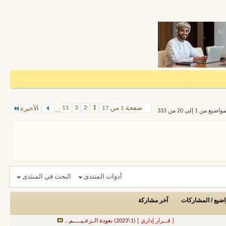
11
3
2
1
صفحة 1 من 17
الأخيرة
...
من 1 إلى 20 من 333
أدوات المنتدى
البحث في المنتدى
اضيع / المشاركات
آخر مشاركة
[ قــرار إداري ]
(1\2023) بعودة الـزعـيــــم...