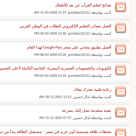
تصائح لتعلم القرآن عن بعد للأطفال
كتبت بواسطة
midow22112ةj
‏, 15-03-2026 11:19 AM
أفضل مصادر التعليم الإلكتروني للطلاب في الوطن العربي
كتبت بواسطة
midow22112ةj
‏, 09-03-2026 12:40 PM
أفضل تطبيق مجاني على متجر Google Play لهذا العام
كتبت بواسطة
midow22112ةj
‏, 08-03-2026 03:26 PM
الكوبونات والخصومات الحصرية المجربة: القائمة الكاملة لأعلى الخصوم
كتبت بواسطة
midow22112ةj
‏, 05-03-2026 03:16 PM
رعاية طبية تتحرك معاك
كتبت بواسطة
امال حسين
‏, 18-12-2025 12:12 AM
تقنية متقدمة تصل إليك بسرعة
كتبت بواسطة
امال حسين
‏, 15-12-2025 07:37 PM
محطات طاقة شمسية أون جريد في مصر – مستقبل الطاقة يبدأ من نيو