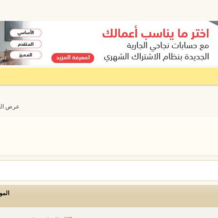
عرض المواضيع 
المو