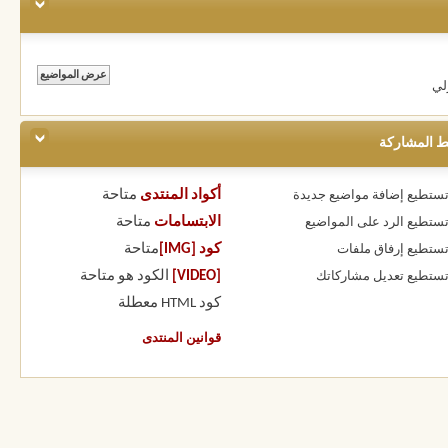
لي
ط المشاركة
أكواد المنتدى
متاحة
 تستطيع
إضافة مواضيع جديدة
الابتسامات
متاحة
 تستطيع
الرد على المواضيع
كود [IMG]
متاحة
 تستطيع
إرفاق ملفات
[VIDEO]
الكود هو
متاحة
 تستطيع
تعديل مشاركاتك
كود HTML
معطلة
قوانين المنتدى