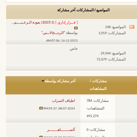
المواضيع / المشاركات
آخر مشاركة
[ قــرار إداري ]
(1\2023) بعودة الـزعـيــــم...
المواضيع: 246
مشاهدة
بواسطة
"الرديــVipــني"
المشاركات: 3,059
تغذيات
07:06 AM
16-12-2023,
هذا
خاص
المنتدى
المواضيع: 29,044
المشاركات: 72,679
مشاركات
/
آخر مشاركة بواسطة
المشاهدات
مشاركات: 784
اطياف السراب
المشاهدات:
09:37 PM
08-07-2024,
491,274
مشاركات: 0
آلســـــــاهـــــــر