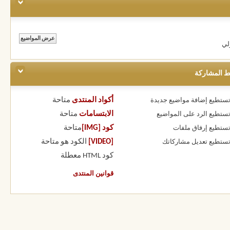
لي
ط المشاركة
أكواد المنتدى
متاحة
 تستطيع
إضافة مواضيع جديدة
الابتسامات
متاحة
 تستطيع
الرد على المواضيع
كود [IMG]
متاحة
 تستطيع
إرفاق ملفات
[VIDEO]
الكود هو
متاحة
 تستطيع
تعديل مشاركاتك
كود HTML
معطلة
قوانين المنتدى