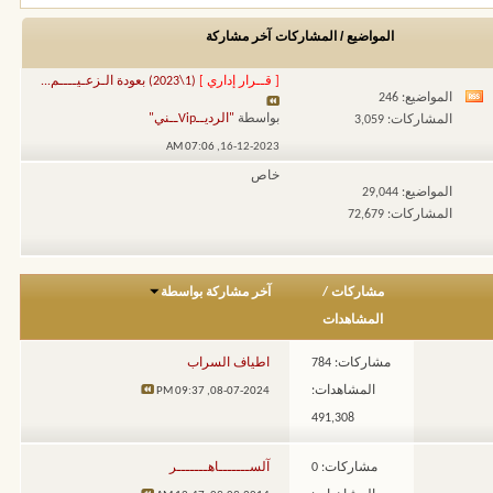
المواضيع / المشاركات
آخر مشاركة
[ قــرار إداري ]
(1\2023) بعودة الـزعـيــــم...
المواضيع: 246
مشاهدة
بواسطة
"الرديــVipــني"
المشاركات: 3,059
تغذيات
07:06 AM
16-12-2023,
هذا
خاص
المنتدى
المواضيع: 29,044
المشاركات: 72,679
مشاركات
/
آخر مشاركة بواسطة
المشاهدات
مشاركات: 784
اطياف السراب
المشاهدات:
09:37 PM
08-07-2024,
491,308
مشاركات: 0
آلســـــــاهـــــــر