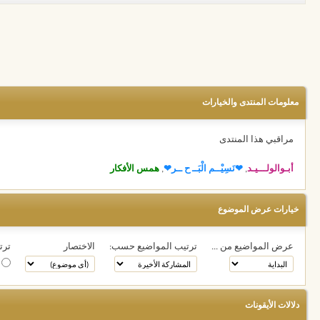
معلومات المنتدى والخيارات
مراقبي هذا المنتدى
أبـوالولـــيـد
,
❤نَسِيْــم الْبَــ ح ــر❤
,
همس الأفكار
خيارات عرض الموضوع
عرض المواضيع من ...
ترتيب المواضيع حسب:
الاختصار
ترت
ت
دلالات الأيقونات