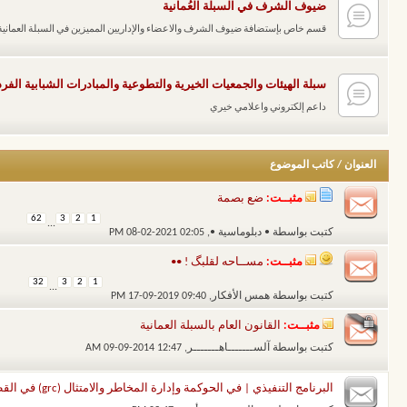
ضيوف الشرف في السبلة العُمانية
قسم خاص بإستضافة ضيوف الشرف والاعضاء والإداريين المميزين في السبلة العمانية
سبلة الهيئات والجمعيات الخيرية والتطوعية والمبادرات الشبابية الفرد
داعم إلكتروني واعلامي خيري
العنوان
/
كاتب الموضوع
مثبــت:
ضع بصمة
62
3
2
1
...
كتبت بواسطة
• دبلوماسية •
‏, 08-02-2021 02:05 PM
مثبــت:
مســاحه لقلبگ ! ••
32
3
2
1
...
كتبت بواسطة
همس الأفكار
‏, 17-09-2019 09:40 PM
مثبــت:
القانون العام بالسبلة العمانية
كتبت بواسطة
آلســـــــاهـــــــر
‏, 09-09-2014 12:47 AM
البرنامج التنفيذي | في الحوكمة وإدارة المخاطر والامتثال (grc) في القطاع الحكومي