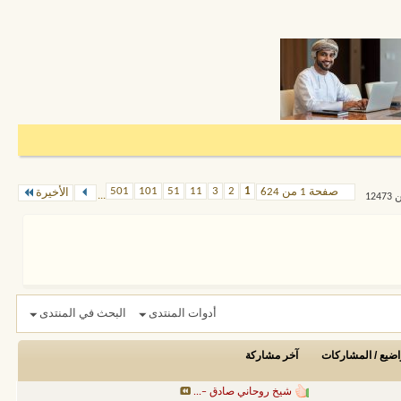
501
101
51
11
3
2
1
صفحة 1 من 624
الأخيرة
...
أدوات المنتدى
البحث في المنتدى
اضيع / المشاركات
آخر مشاركة
شيخ روحاني صادق –...