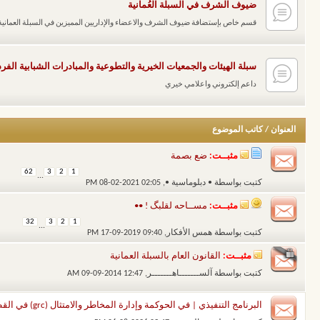
ضيوف الشرف في السبلة العُمانية
قسم خاص بإستضافة ضيوف الشرف والاعضاء والإداريين المميزين في السبلة العمانية
سبلة الهيئات والجمعيات الخيرية والتطوعية والمبادرات الشبابية الفرد
داعم إلكتروني واعلامي خيري
العنوان
/
كاتب الموضوع
مثبــت:
ضع بصمة
62
3
2
1
...
كتبت بواسطة
• دبلوماسية •
‏, 08-02-2021 02:05 PM
مثبــت:
مســاحه لقلبگ ! ••
32
3
2
1
...
كتبت بواسطة
همس الأفكار
‏, 17-09-2019 09:40 PM
مثبــت:
القانون العام بالسبلة العمانية
كتبت بواسطة
آلســـــــاهـــــــر
‏, 09-09-2014 12:47 AM
البرنامج التنفيذي | في الحوكمة وإدارة المخاطر والامتثال (grc) في القطاع الحكومي