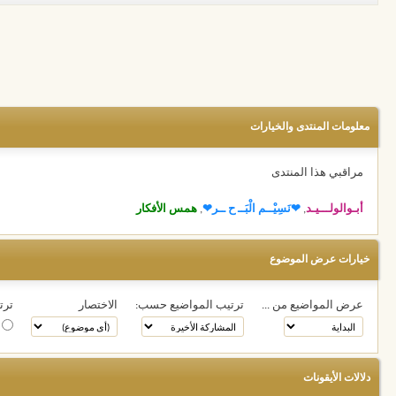
معلومات المنتدى والخيارات
مراقبي هذا المنتدى
أبـوالولـــيـد
,
❤نَسِيْــم الْبَــ ح ــر❤
,
همس الأفكار
خيارات عرض الموضوع
عرض المواضيع من ...
ترتيب المواضيع حسب:
الاختصار
ترت
ت
دلالات الأيقونات