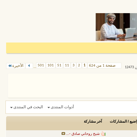
501
101
51
11
3
2
1
صفحة 1 من 624
الأخيرة
...
أدوات المنتدى
البحث في المنتدى
اضيع / المشاركات
آخر مشاركة
شيخ روحاني صادق –...