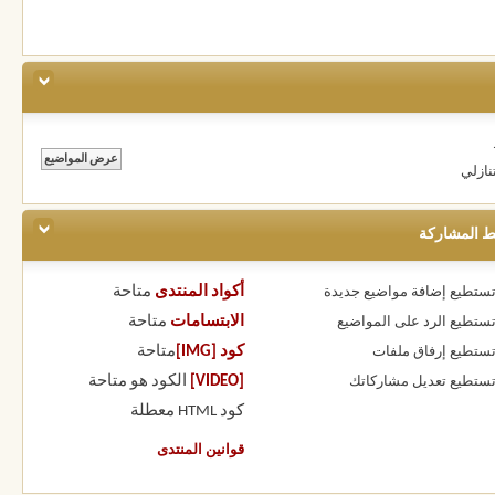
نازلي
ط المشاركة
أكواد المنتدى
متاحة
 تستطيع
إضافة مواضيع جديدة
الابتسامات
متاحة
 تستطيع
الرد على المواضيع
كود [IMG]
متاحة
 تستطيع
إرفاق ملفات
[VIDEO]
الكود هو
متاحة
 تستطيع
تعديل مشاركاتك
كود HTML
معطلة
قوانين المنتدى